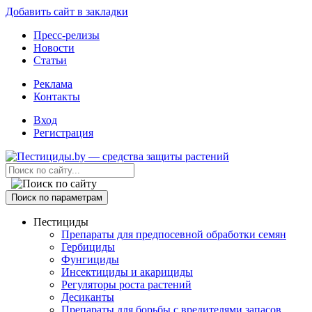
Добавить сайт в закладки
Пресс-релизы
Новости
Статьи
Реклама
Контакты
Вход
Регистрация
Поиск по параметрам
Пестициды
Препараты для предпосевной обработки семян
Гербициды
Фунгициды
Инсектициды и акарициды
Регуляторы роста растений
Десиканты
Препараты для борьбы с вредителями запасов