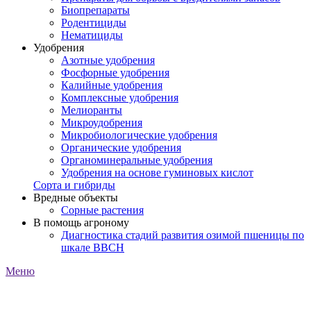
Биопрепараты
Родентициды
Нематициды
Удобрения
Азотные удобрения
Фосфорные удобрения
Калийные удобрения
Комплексные удобрения
Мелиоранты
Микроудобрения
Микробиологические удобрения
Органические удобрения
Органоминеральные удобрения
Удобрения на основе гуминовых кислот
Сорта и гибриды
Вредные объекты
Сорные растения
В помощь агроному
Диагностика стадий развития озимой пшеницы по
шкале ВВСН
Меню