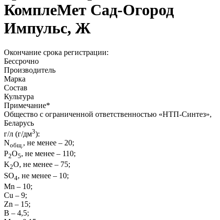
КомплеМет Сад-Огород
Импульс, Ж
Окончание срока регистрации:
Бессрочно
Производитель
Марка
Состав
Культура
Примечание
*
Общество с ограниченной ответственностью «НТП-Синтез»,
Беларусь
3
г/л (г/дм
):
N
, не менее – 20;
общ.
P
O
, не менее – 110;
2
5
K
O, не менее – 75;
2
SО
, не менее – 10;
4
Mn – 10;
Cu – 9;
Zn – 15;
B – 4,5;