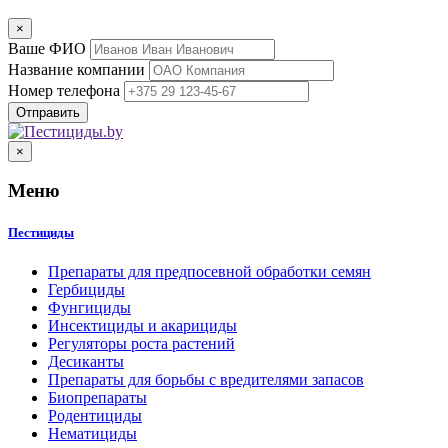
×
Ваше ФИО
Название компании
Номер телефона
×
Меню
Пестициды
Препараты для предпосевной обработки семян
Гербициды
Фунгициды
Инсектициды и акарициды
Регуляторы роста растений
Десиканты
Препараты для борьбы с вредителями запасов
Биопрепараты
Родентициды
Нематициды