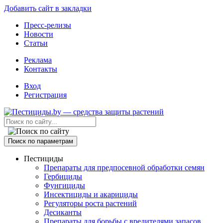
Добавить сайт в закладки
Пресс-релизы
Новости
Статьи
Реклама
Контакты
Вход
Регистрация
Поиск по параметрам
Пестициды
Препараты для предпосевной обработки семян
Гербициды
Фунгициды
Инсектициды и акарициды
Регуляторы роста растений
Десиканты
Препараты для борьбы с вредителями запасов