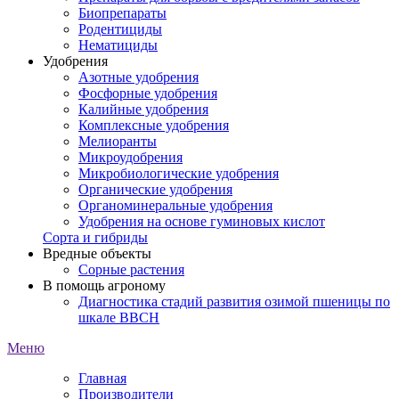
Биопрепараты
Родентициды
Нематициды
Удобрения
Азотные удобрения
Фосфорные удобрения
Калийные удобрения
Комплексные удобрения
Мелиоранты
Микроудобрения
Микробиологические удобрения
Органические удобрения
Органоминеральные удобрения
Удобрения на основе гуминовых кислот
Сорта и гибриды
Вредные объекты
Сорные растения
В помощь агроному
Диагностика стадий развития озимой пшеницы по
шкале ВВСН
Меню
Главная
Производители