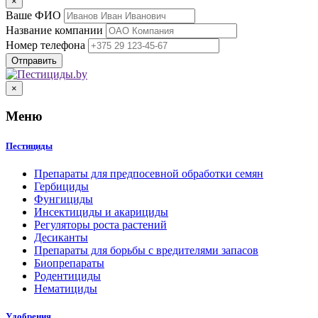
×
Ваше ФИО
Название компании
Номер телефона
×
Меню
Пестициды
Препараты для предпосевной обработки семян
Гербициды
Фунгициды
Инсектициды и акарициды
Регуляторы роста растений
Десиканты
Препараты для борьбы с вредителями запасов
Биопрепараты
Родентициды
Нематициды
Удобрения