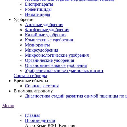
Биопрепараты
Родентициды
Нематициды
Удобрения
Азотные удобрения
Фосфорные удобрения
Калийные удобрения
Комплексные удобрения
Мелиоранты
Микроудобрения
Микробиологические удобрения
Органические удобрения
Органоминеральные удобрения
Удобрения на основе гуминовых кислот
Сорта и гибриды
Вредные объекты
Сорные растения
В помощь агроному
Диагностика стадий развития озимой пшеницы по
Меню
Главная
Производители
Агро-Кеми КФТ, Венгрия