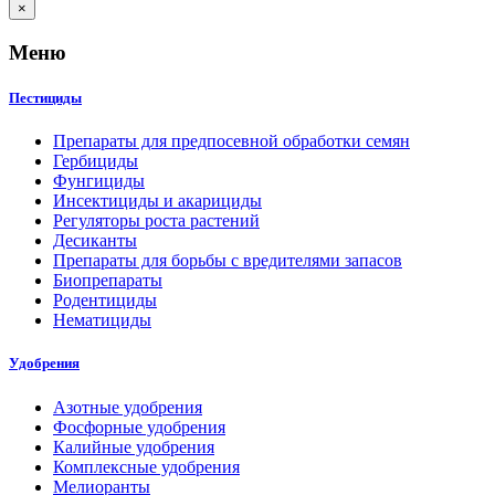
×
Меню
Пестициды
Препараты для предпосевной обработки семян
Гербициды
Фунгициды
Инсектициды и акарициды
Регуляторы роста растений
Десиканты
Препараты для борьбы с вредителями запасов
Биопрепараты
Родентициды
Нематициды
Удобрения
Азотные удобрения
Фосфорные удобрения
Калийные удобрения
Комплексные удобрения
Мелиоранты