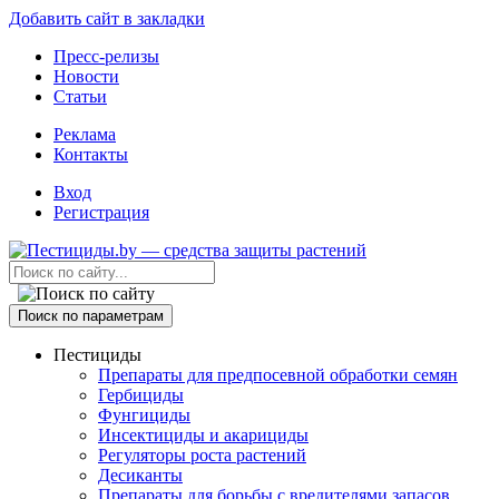
Добавить сайт в закладки
Пресс-релизы
Новости
Статьи
Реклама
Контакты
Вход
Регистрация
Поиск по параметрам
Пестициды
Препараты для предпосевной обработки семян
Гербициды
Фунгициды
Инсектициды и акарициды
Регуляторы роста растений
Десиканты
Препараты для борьбы с вредителями запасов