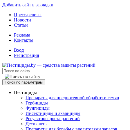
Добавить сайт в закладки
Пресс-релизы
Новости
Статьи
Реклама
Контакты
Вход
Регистрация
Поиск по параметрам
Пестициды
Препараты для предпосевной обработки семян
Гербициды
Фунгициды
Инсектициды и акарициды
Регуляторы роста растений
Десиканты
Препараты для борьбы с вредителями запасов