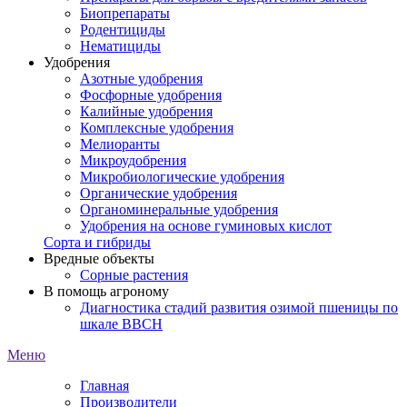
Биопрепараты
Родентициды
Нематициды
Удобрения
Азотные удобрения
Фосфорные удобрения
Калийные удобрения
Комплексные удобрения
Мелиоранты
Микроудобрения
Микробиологические удобрения
Органические удобрения
Органоминеральные удобрения
Удобрения на основе гуминовых кислот
Сорта и гибриды
Вредные объекты
Сорные растения
В помощь агроному
Диагностика стадий развития озимой пшеницы по
шкале ВВСН
Меню
Главная
Производители