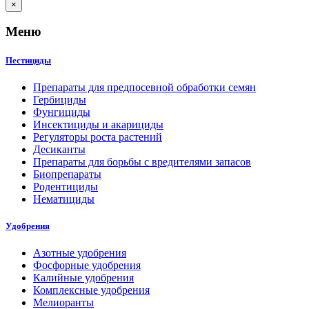
×
Меню
Пестициды
Препараты для предпосевной обработки семян
Гербициды
Фунгициды
Инсектициды и акарициды
Регуляторы роста растений
Десиканты
Препараты для борьбы с вредителями запасов
Биопрепараты
Родентициды
Нематициды
Удобрения
Азотные удобрения
Фосфорные удобрения
Калийные удобрения
Комплексные удобрения
Мелиоранты