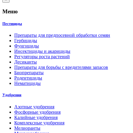
Меню
Пестициды
Препараты для предпосевной обработки семян
Гербициды
Фунгициды
Инсектициды и акарициды
Регуляторы роста растений
Десиканты
Препараты для борьбы с вредителями запасов
Биопрепараты
Родентициды
Нематициды
Удобрения
Азотные удобрения
Фосфорные удобрения
Калийные удобрения
Комплексные удобрения
Мелиоранты