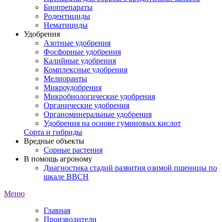
Биопрепараты
Родентициды
Нематициды
Удобрения
Азотные удобрения
Фосфорные удобрения
Калийные удобрения
Комплексные удобрения
Мелиоранты
Микроудобрения
Микробиологические удобрения
Органические удобрения
Органоминеральные удобрения
Удобрения на основе гуминовых кислот
Сорта и гибриды
Вредные объекты
Сорные растения
В помощь агроному
Диагностика стадий развития озимой пшеницы по
шкале ВВСН
Меню
Главная
Производители