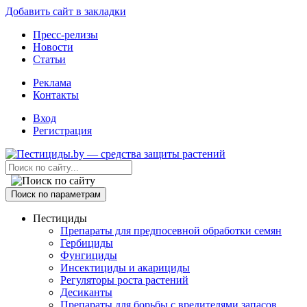
Добавить сайт в закладки
Пресс-релизы
Новости
Статьи
Реклама
Контакты
Вход
Регистрация
Поиск по параметрам
Пестициды
Препараты для предпосевной обработки семян
Гербициды
Фунгициды
Инсектициды и акарициды
Регуляторы роста растений
Десиканты
Препараты для борьбы с вредителями запасов