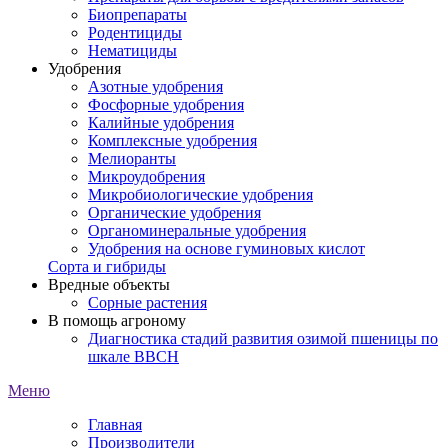
Биопрепараты
Родентициды
Нематициды
Удобрения
Азотные удобрения
Фосфорные удобрения
Калийные удобрения
Комплексные удобрения
Мелиоранты
Микроудобрения
Микробиологические удобрения
Органические удобрения
Органоминеральные удобрения
Удобрения на основе гуминовых кислот
Сорта и гибриды
Вредные объекты
Сорные растения
В помощь агроному
Диагностика стадий развития озимой пшеницы по
шкале ВВСН
Меню
Главная
Производители