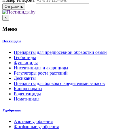
Номер телефона
×
Меню
Пестициды
Препараты для предпосевной обработки семян
Гербициды
Фунгициды
Инсектициды и акарициды
Регуляторы роста растений
Десиканты
Препараты для борьбы с вредителями запасов
Биопрепараты
Родентициды
Нематициды
Удобрения
Азотные удобрения
Фосфорные удобрения