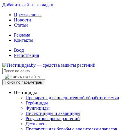
Добавить сайт в закладки
Пресс-релизы
Новости
Статьи
Реклама
Контакты
Вход
Регистрация
Поиск по параметрам
Пестициды
Препараты для предпосевной обработки семян
Гербициды
Фунгициды
Инсектициды и акарициды
Регуляторы роста растений
Десиканты
Препараты для борьбы с вредителями запасов