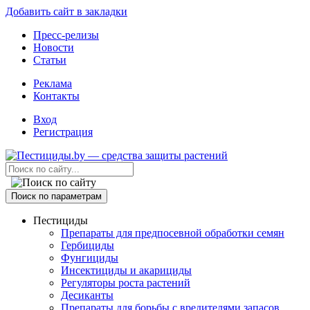
Добавить сайт в закладки
Пресс-релизы
Новости
Статьи
Реклама
Контакты
Вход
Регистрация
Поиск по параметрам
Пестициды
Препараты для предпосевной обработки семян
Гербициды
Фунгициды
Инсектициды и акарициды
Регуляторы роста растений
Десиканты
Препараты для борьбы с вредителями запасов