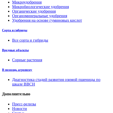
Микроудобрения
Микробиологические удобрения
Органические удобрения
Органоминеральные удобрения
Удобрения на основе гуминовых кислот
Сорта и гибриды
Все сорта и гибриды
Вредные объекты
Сорные растения
В помощь агроному
Диагностика стадий развития озимой пшеницы по
шкале ВВСН
Дополнительно
Пресс-релизы
Новости