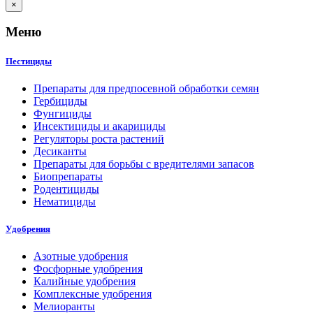
×
Меню
Пестициды
Препараты для предпосевной обработки семян
Гербициды
Фунгициды
Инсектициды и акарициды
Регуляторы роста растений
Десиканты
Препараты для борьбы с вредителями запасов
Биопрепараты
Родентициды
Нематициды
Удобрения
Азотные удобрения
Фосфорные удобрения
Калийные удобрения
Комплексные удобрения
Мелиоранты