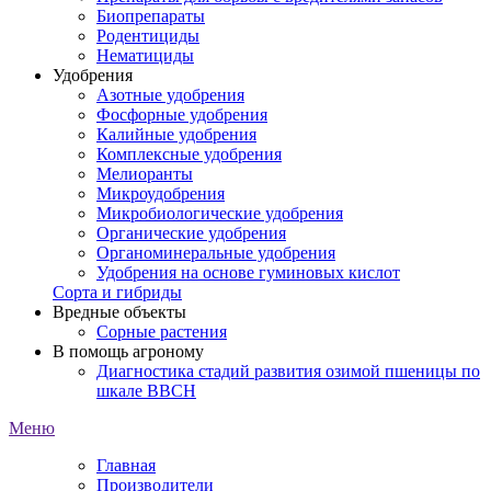
Биопрепараты
Родентициды
Нематициды
Удобрения
Азотные удобрения
Фосфорные удобрения
Калийные удобрения
Комплексные удобрения
Мелиоранты
Микроудобрения
Микробиологические удобрения
Органические удобрения
Органоминеральные удобрения
Удобрения на основе гуминовых кислот
Сорта и гибриды
Вредные объекты
Сорные растения
В помощь агроному
Диагностика стадий развития озимой пшеницы по
шкале ВВСН
Меню
Главная
Производители