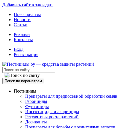
Добавить сайт в закладки
Пресс-релизы
Новости
Статьи
Реклама
Контакты
Вход
Регистрация
Поиск по параметрам
Пестициды
Препараты для предпосевной обработки семян
Гербициды
Фунгициды
Инсектициды и акарициды
Регуляторы роста растений
Десиканты
Препараты для борьбы с вредителями запасов