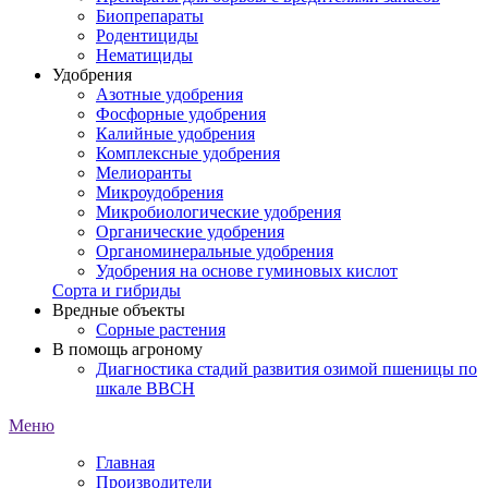
Биопрепараты
Родентициды
Нематициды
Удобрения
Азотные удобрения
Фосфорные удобрения
Калийные удобрения
Комплексные удобрения
Мелиоранты
Микроудобрения
Микробиологические удобрения
Органические удобрения
Органоминеральные удобрения
Удобрения на основе гуминовых кислот
Сорта и гибриды
Вредные объекты
Сорные растения
В помощь агроному
Диагностика стадий развития озимой пшеницы по
шкале ВВСН
Меню
Главная
Производители