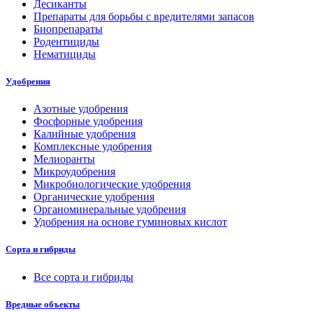
Десиканты
Препараты для борьбы с вредителями запасов
Биопрепараты
Родентициды
Нематициды
Удобрения
Азотные удобрения
Фосфорные удобрения
Калийные удобрения
Комплексные удобрения
Мелиоранты
Микроудобрения
Микробиологические удобрения
Органические удобрения
Органоминеральные удобрения
Удобрения на основе гуминовых кислот
Сорта и гибриды
Все сорта и гибриды
Вредные объекты