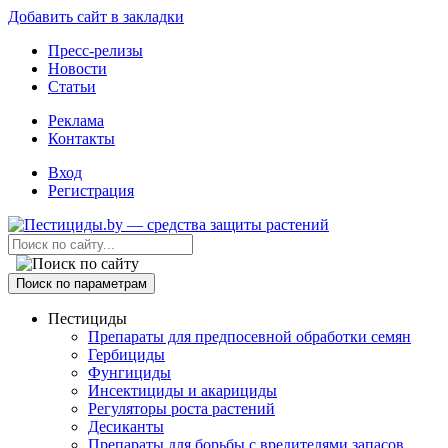
Добавить сайт в закладки
Пресс-релизы
Новости
Статьи
Реклама
Контакты
Вход
Регистрация
Поиск по параметрам
Пестициды
Препараты для предпосевной обработки семян
Гербициды
Фунгициды
Инсектициды и акарициды
Регуляторы роста растений
Десиканты
Препараты для борьбы с вредителями запасов