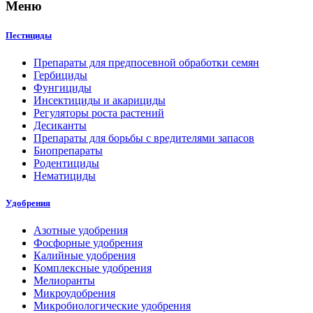
Меню
Пестициды
Препараты для предпосевной обработки семян
Гербициды
Фунгициды
Инсектициды и акарициды
Регуляторы роста растений
Десиканты
Препараты для борьбы с вредителями запасов
Биопрепараты
Родентициды
Нематициды
Удобрения
Азотные удобрения
Фосфорные удобрения
Калийные удобрения
Комплексные удобрения
Мелиоранты
Микроудобрения
Микробиологические удобрения