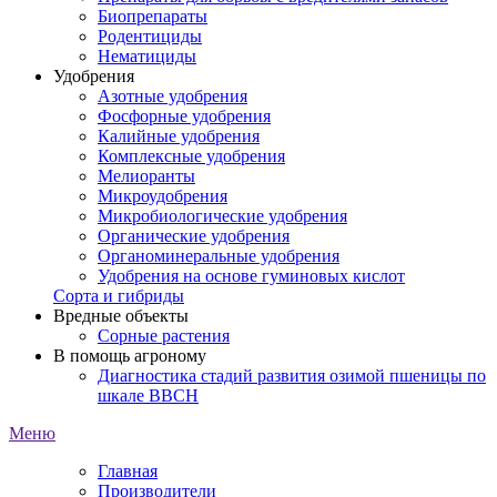
Биопрепараты
Родентициды
Нематициды
Удобрения
Азотные удобрения
Фосфорные удобрения
Калийные удобрения
Комплексные удобрения
Мелиоранты
Микроудобрения
Микробиологические удобрения
Органические удобрения
Органоминеральные удобрения
Удобрения на основе гуминовых кислот
Сорта и гибриды
Вредные объекты
Сорные растения
В помощь агроному
Диагностика стадий развития озимой пшеницы по
шкале ВВСН
Меню
Главная
Производители