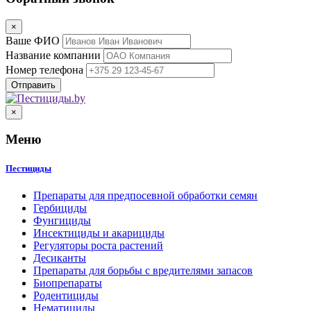
×
Ваше ФИО
Название компании
Номер телефона
×
Меню
Пестициды
Препараты для предпосевной обработки семян
Гербициды
Фунгициды
Инсектициды и акарициды
Регуляторы роста растений
Десиканты
Препараты для борьбы с вредителями запасов
Биопрепараты
Родентициды
Нематициды