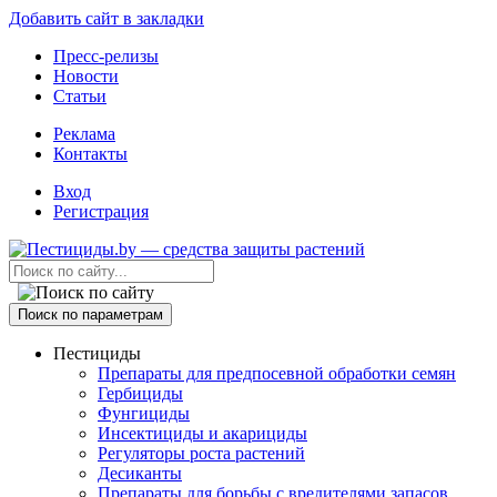
Добавить сайт в закладки
Пресс-релизы
Новости
Статьи
Реклама
Контакты
Вход
Регистрация
Поиск по параметрам
Пестициды
Препараты для предпосевной обработки семян
Гербициды
Фунгициды
Инсектициды и акарициды
Регуляторы роста растений
Десиканты
Препараты для борьбы с вредителями запасов