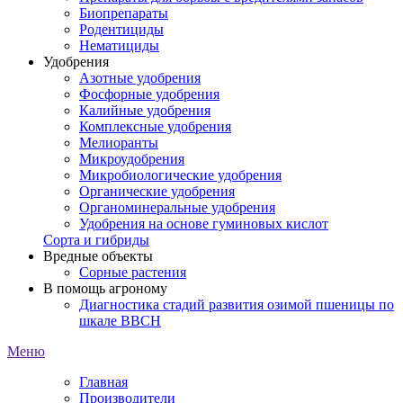
Биопрепараты
Родентициды
Нематициды
Удобрения
Азотные удобрения
Фосфорные удобрения
Калийные удобрения
Комплексные удобрения
Мелиоранты
Микроудобрения
Микробиологические удобрения
Органические удобрения
Органоминеральные удобрения
Удобрения на основе гуминовых кислот
Сорта и гибриды
Вредные объекты
Сорные растения
В помощь агроному
Диагностика стадий развития озимой пшеницы по
шкале ВВСН
Меню
Главная
Производители