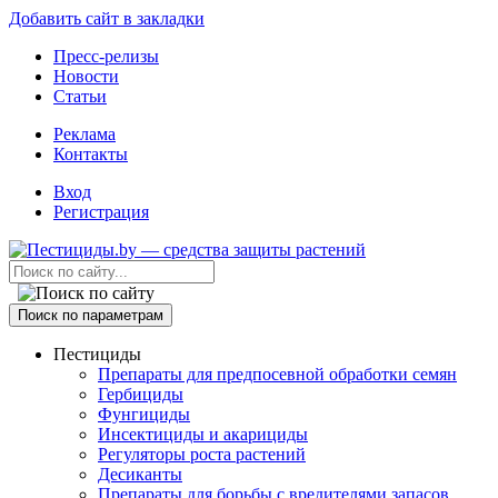
Добавить сайт в закладки
Пресс-релизы
Новости
Статьи
Реклама
Контакты
Вход
Регистрация
Поиск по параметрам
Пестициды
Препараты для предпосевной обработки семян
Гербициды
Фунгициды
Инсектициды и акарициды
Регуляторы роста растений
Десиканты
Препараты для борьбы с вредителями запасов