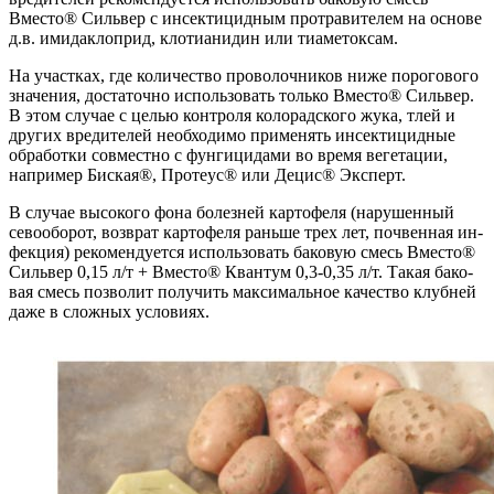
Вместо® Сильвер с инсектицидным протравителем на основе
д.в. имидаклоприд, клотианидин или тиаметоксам.
На участках, где количество прово­лочников ниже порогового
значения, до­статочно использовать только Вместо® Сильвер.
В этом случае с целью контроля колорадского жука, тлей и
других вреди­телей необходимо применять инсектицид­ные
обработки совместно с фунгицидами во время вегетации,
например Биская®, Протеус® или Децис® Эксперт.
В случае высокого фона болезней кар­тофеля (нарушенный
севооборот, возврат картофеля раньше трех лет, почвенная ин­
фекция) рекомендуется использовать ба­ковую смесь Вместо®
Сильвер 0,15 л/т + Вместо® Квантум 0,3-0,35 л/т. Такая бако­
вая смесь позволит получить максималь­ное качество клубней
даже в сложных ус­ловиях.