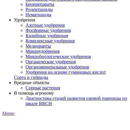
Биопрепараты
Родентициды
Нематициды
Удобрения
Азотные удобрения
Фосфорные удобрения
Калийные удобрения
Комплексные удобрения
Мелиоранты
Микроудобрения
Микробиологические удобрения
Органические удобрения
Органоминеральные удобрения
Удобрения на основе гуминовых кислот
Сорта и гибриды
Вредные объекты
Сорные растения
В помощь агроному
Диагностика стадий развития озимой пшеницы по
шкале ВВСН
Меню