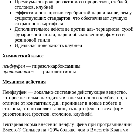
Премиум-контроль ризоктониоза про­ростков, стеблей,
столонов, клубней
Эффективность против серебристой парши выше, чем у
существующих стандар­тов, что обеспечивает лучшую
сохранность картофеля
Дополнительное действие против аль- тернариоза, сухой
фузариозной гнили, парши обыкновенной, фомоза и
резиновой гнили
Идеальная поверхность клубней
Химический класс
пенфлуфен
— пиразол-карбоксамиды
протиоконазол
— триазолинтионы
Механизм действия
Пенфлуфен — локально-системное дей­ствующее вещество,
которое не только на­ходится в зоне маточного клубня, но, в
отличие от контактных д.в., проникает в но­вые побеги и
столоны, что позволяет защи­щать картофель от всех форм
ризоктониоза (ростков, столонов, клубней).
Гектарная норма внесения пенфлу- фена при протравливании
Вместо® Сильвер на +20% больше, чем в Вместо® Квантум.