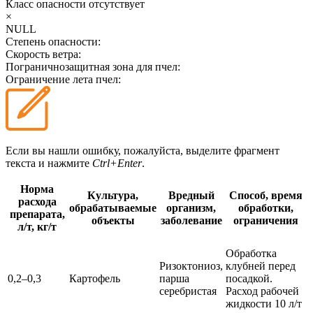
Класс опасности
отсутствует
×
NULL
Степень опасности:
Скорость ветра:
Пограничнозащитная зона для пчел:
Ограничение лета пчел:
Если вы нашли ошибку, пожалуйста, выделите фрагмент
текста и нажмите
Ctrl+Enter
.
Норма
Культура,
Вредный
Способ, время
расхода
обрабатываемые
организм,
обработки,
препарата,
объекты
заболевание
ограничения
л/т, кг/т
Обработка
Ризоктониоз,
клубней перед
0,2–0,3
Картофель
парша
посадкой.
серебристая
Расход рабочей
жидкости 10 л/т