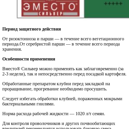
Период защитного действия
От ризоктониоза и парши — в течение всего вегетационного
периода.От серебристой парши — в течение всего периода
хранения.
Особенности применения
Вместо® Сильвер можно применять как заблаговременно (за
2-3 недели), так и не­посредственно перед посадкой картофеля.
Обработанные препаратом клубни пе­ред закладкой на
проращивание, прогрева­ние необходимо просушить.
Следует избегать обработки клубней, пораженных мокрыми
бактериальными гнилями.
Норма расхода рабочей жидкости — 10­20 л/т семян.
Для контроля проволочников и других почвообитающих
вредителей рекоменду­ется использовать баковую смесь