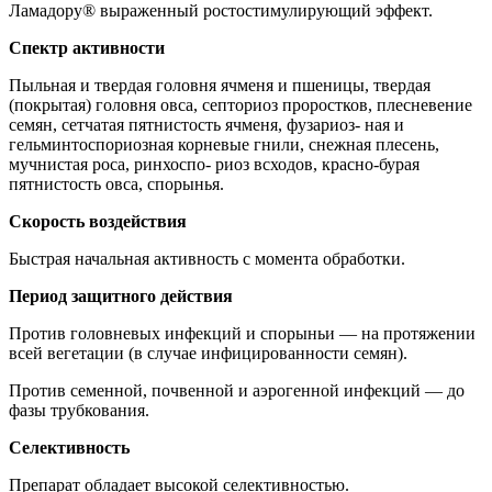
Ламадору® выражен­ный ростостимулирующий эффект.
Спектр активности
Пыльная и твердая головня ячменя и пшеницы, твердая
(покрытая) головня овса, септориоз проростков, плесневение
семян, сетчатая пятнистость ячменя, фузариоз- ная и
гельминтоспориозная корневые гнили, снежная плесень,
мучнистая роса, ринхоспо- риоз всходов, красно-бурая
пятнистость овса, спорынья.
Скорость воздействия
Быстрая начальная активность с момен­та обработки.
Период защитного действия
Против головневых инфекций и споры­ньи — на протяжении
всей вегетации (в слу­чае инфицированности семян).
Против семенной, почвенной и аэроген­ной инфекций — до
фазы трубкования.
Селективность
Препарат обладает высокой селектив­ностью.