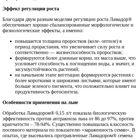
Эффект регуляции роста
Благодаря двум разным моделям регу­ляции роста Ламадор®
обеспечивает хоро­шо сбалансированные морфологические и
физиологические эффекты, а именно:
повышается толщина проростков (коле- оптиле) в
период прорастания, что увеличи­вает силу роста и
соответственно — жизне­способность проростков;
формируются более длинные корни, их масса выше, что
усиливает способность к поглощению воды, а значит, и
засухоустой­чивость растений;
на начальном этапе вегетации формиру­ются растения с
более короткими и широки­ми листьями, которые имеют
больше зеле­ного пигмента, что положительно влияет на
продуктивность фотосинтеза.
Особенности применения на льне
Обработка Ламадором® 0,15 л/т показала биологическую
эффективность против антракноза льна от 86 до 97%, против
крапчатости – 78-94%. Существенно повышалась классность
посевного материала по показателю «зараженность семян». В
опытах, где высевались протравленные Ламадором® семена