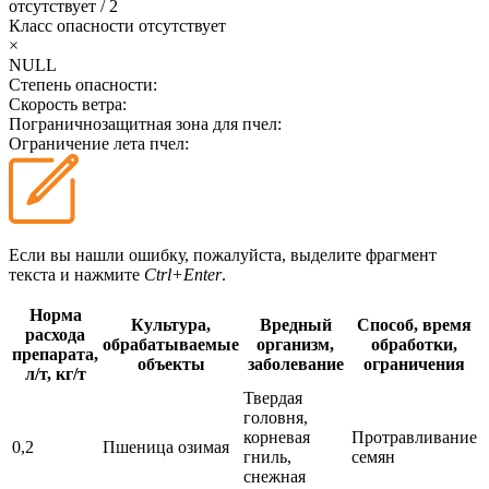
отсутствует
/
2
Класс опасности
отсутствует
×
NULL
Степень опасности:
Скорость ветра:
Пограничнозащитная зона для пчел:
Ограничение лета пчел:
Если вы нашли ошибку, пожалуйста, выделите фрагмент
текста и нажмите
Ctrl+Enter
.
Норма
Культура,
Вредный
Способ, время
расхода
обрабатываемые
организм,
обработки,
препарата,
объекты
заболевание
ограничения
л/т, кг/т
Твердая
головня,
корневая
Протравливание
0,2
Пшеница озимая
гниль,
семян
снежная