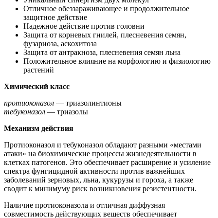
Отличное обеззараживающее и продол­жительное
защитное действие
Надежное действие против головни
Защита от корневых гнилей, плесневения семян,
фузариоза, аскохитоза
Защита от антракноза, плесневения семян льна
Положительное влияние на морфологию и физиологию
растений
Химический класс
протиоконазол
— триазолинтионы
тебуконазол
— триазолы
Механизм действия
Протиоконазол и тебуконазол обла­дают разными «местами
атаки» на биохи­мические процессы жизнедеятельности в
клетках патогенов. Это обеспечивает рас­ширение и усиление
спектра фунгицидной активности против важнейших
заболеваний зерновых, льна, кукурузы и гороха, а так­же
сводит к минимуму риск возникновения резистентности.
Наличие протиоконазола и отличная диффузная
совместимость действующих ве­ществ обеспечивает