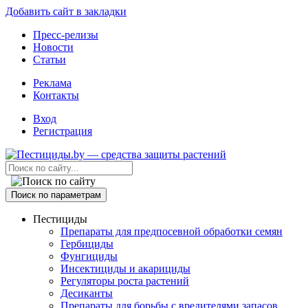
Добавить сайт в закладки
Пресс-релизы
Новости
Статьи
Реклама
Контакты
Вход
Регистрация
Поиск по параметрам
Пестициды
Препараты для предпосевной обработки семян
Гербициды
Фунгициды
Инсектициды и акарициды
Регуляторы роста растений
Десиканты
Препараты для борьбы с вредителями запасов