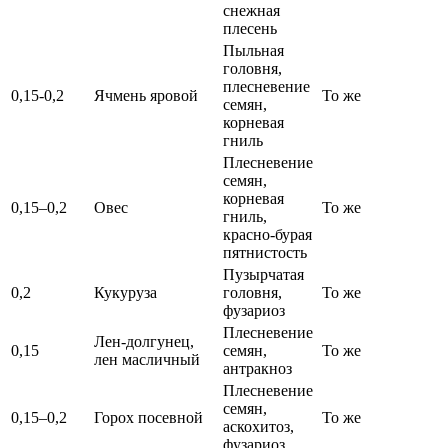
снежная
плесень
Пыльная
головня,
плесневение
0,15-0,2
Ячмень яровой
То же
семян,
корневая
гниль
Плесневение
семян,
корневая
0,15–0,2
Овес
То же
гниль,
красно-бурая
пятнистость
Пузырчатая
0,2
Кукуруза
головня,
То же
фузариоз
Плесневение
Лен-долгунец,
0,15
семян,
То же
лен масличный
антракноз
Плесневение
семян,
0,15–0,2
Горох посевной
То же
аскохитоз,
фузариоз