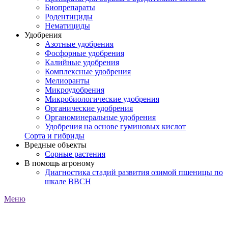
Биопрепараты
Родентициды
Нематициды
Удобрения
Азотные удобрения
Фосфорные удобрения
Калийные удобрения
Комплексные удобрения
Мелиоранты
Микроудобрения
Микробиологические удобрения
Органические удобрения
Органоминеральные удобрения
Удобрения на основе гуминовых кислот
Сорта и гибриды
Вредные объекты
Сорные растения
В помощь агроному
Диагностика стадий развития озимой пшеницы по
шкале ВВСН
Меню