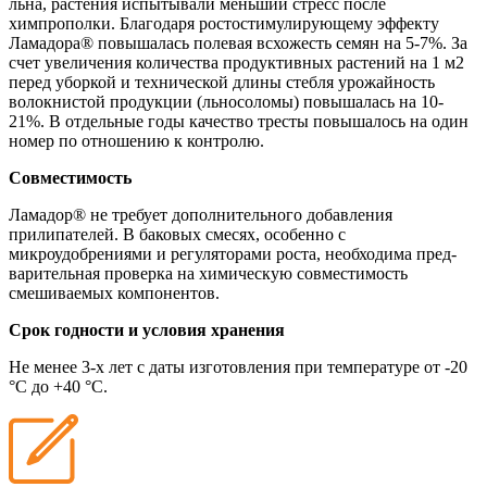
льна, растения испытывали меньший стресс после
химпрополки. Благодаря ростостимулирующему эффекту
Ламадора® повышалась полевая всхожесть семян на 5-7%. За
счет увеличения количества продуктивных растений на 1 м2
перед уборкой и технической длины стебля урожайность
волокнистой продукции (льносоломы) повышалась на 10-
21%. В отдельные годы качество тресты повышалось на один
номер по отношению к контролю.
Совместимость
Ламадор® не требует дополнительно­го добавления
прилипателей. В баковых смесях, особенно с
микроудобрениями и регуляторами роста, необходима пред­
варительная проверка на химическую со­вместимость
смешиваемых компонентов.
Срок годности и условия хранения
Не менее 3-х лет с даты изготовления при температуре от -20
°С до +40 °С.