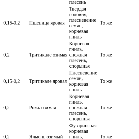
плесень
Твердая
головня,
плесневение
0,15-0,2
Пшеница яровая
То же
семян,
корневая
гниль
Корневая
гниль,
0,2
Тритикале озимая
снежная
То же
плесень,
спорынья
Плесневение
семян,
0,15-0,2
Тритикале яровая
То же
корневая
гниль
Корневая
гниль,
0,2
Рожь озимая
снежная
То же
плесень,
спорынья
Фузариозная
корневая
0,2
Ячмень озимый
гниль,
То же