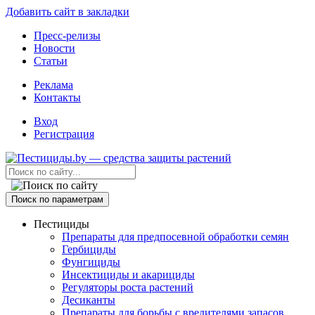
Добавить сайт в закладки
Пресс-релизы
Новости
Статьи
Реклама
Контакты
Вход
Регистрация
Поиск по параметрам
Пестициды
Препараты для предпосевной обработки семян
Гербициды
Фунгициды
Инсектициды и акарициды
Регуляторы роста растений
Десиканты
Препараты для борьбы с вредителями запасов