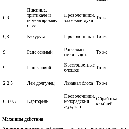
Пшеница,
тритикале и
Проволочники,
0,8
То же
ячмень яровые,
злаковые мухи
овес
6,3
Кукуруза
Проволочники
То же
Рапсовый
9
Рапс озимый
То же
пилильщик
Крестоцветные
9
Рапс яровой
То же
блошки
2-2,5
Лен-долгунец
Льняная блоха
То же
Проволочники,
Обработка
0,3-0,5
Картофель
колорадский
клубней
жук, тли
Механизм действия
Ацетамиприд
взаимодействует с никотин-ацетилхолиновыми