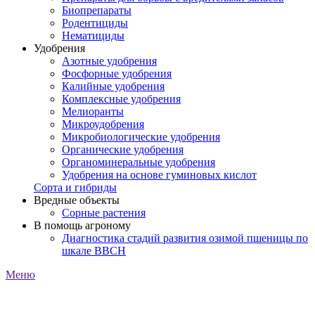
Биопрепараты
Родентициды
Нематициды
Удобрения
Азотные удобрения
Фосфорные удобрения
Калийные удобрения
Комплексные удобрения
Мелиоранты
Микроудобрения
Микробиологические удобрения
Органические удобрения
Органоминеральные удобрения
Удобрения на основе гуминовых кислот
Сорта и гибриды
Вредные объекты
Сорные растения
В помощь агроному
Диагностика стадий развития озимой пшеницы по
шкале ВВСН
Меню