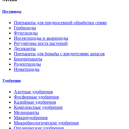
Пестициды
Препараты для предпосевной обработки семян
Гербициды
Фунгициды
Инсектициды и акарициды
Регуляторы роста растений
Десиканты
Препараты для борьбы с вредителями запасов
Биопрепараты
Родентициды
Нематициды
Удобрения
Азотные удобрения
Фосфорные удобрения
Калийные удобрения
Комплексные удобрения
Мелиоранты
Микроудобрения
Микробиологические удобрения
Органические удобрения