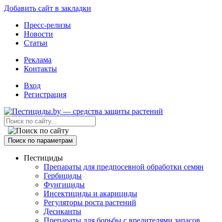
Добавить сайт в закладки
Пресс-релизы
Новости
Статьи
Реклама
Контакты
Вход
Регистрация
Поиск по параметрам
Пестициды
Препараты для предпосевной обработки семян
Гербициды
Фунгициды
Инсектициды и акарициды
Регуляторы роста растений
Десиканты
Препараты для борьбы с вредителями запасов