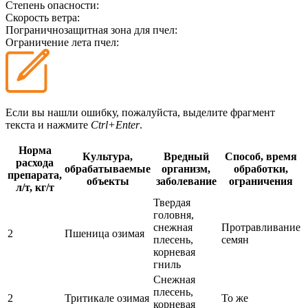
Степень опасности:
Скорость ветра:
Пограничнозащитная зона для пчел:
Ограничение лета пчел:
Если вы нашли ошибку, пожалуйста, выделите фрагмент
текста и нажмите
Ctrl+Enter
.
Норма
Культура,
Вредный
Способ, время
расхода
обрабатываемые
организм,
обработки,
препарата,
объекты
заболевание
ограничения
л/т, кг/т
Твердая
головня,
снежная
Протравливание
2
Пшеница озимая
плесень,
семян
корневая
гниль
Снежная
плесень,
2
Тритикале озимая
То же
корневая