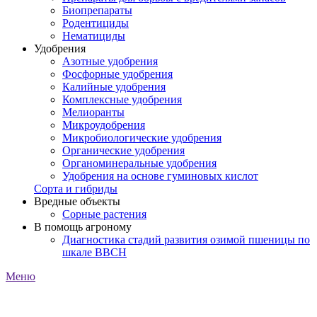
Биопрепараты
Родентициды
Нематициды
Удобрения
Азотные удобрения
Фосфорные удобрения
Калийные удобрения
Комплексные удобрения
Мелиоранты
Микроудобрения
Микробиологические удобрения
Органические удобрения
Органоминеральные удобрения
Удобрения на основе гуминовых кислот
Сорта и гибриды
Вредные объекты
Сорные растения
В помощь агроному
Диагностика стадий развития озимой пшеницы по
шкале ВВСН
Меню