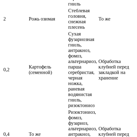
гниль
Стеблевая
головня,
2
Рожь озимая
То же
снежная
плесень
Сухая
фузариозная
гниль,
антракноз,
фомоз,
альтернариоз,
Обработка
Картофель
парша
клубней перед
0,2
(семенной)
серебристая,
закладкой на
черная
хранение
ножка,
раневая
водянистая
гниль,
ризоктониоз
Ризоктониоз,
фомоз,
фузариоз,
альтернариоз,
Обработка
0,4
То же
антракноз,
клубней перед