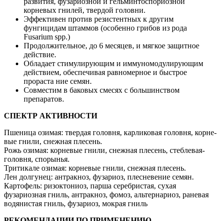
развития, фузариозной и гельминтоспориозной
корневых гнилей, твердой головни.
Эффективен против резистентных к другим
фунгицидам штаммов (особенно грибов из рода
Fusarium spp.)
Продолжительное, до 6 месяцев, и мягкое защитное
действие.
Обладает стимулирующим и иммуномодулирующим
дей­ствием, обеспечивая равномерное и быстрое
прораста­ ние семян.
Совместим в баковых смесях с большинством
препаратов.
СПЕКТР АКТИВНОСТИ
Пшени­ца­ озимая:­ твердая­ голо­вня,­ карли­ко­­вая голо­вня,­ корне­
вые­ гнили­, снежная­ плесень­.
Рожь озимая:­ корне­вые­ гнили­, снежная­ пле­сень, стеб­левая­
голо­вня,­ спо­рынья­.
Трити­ка­ле­ озимая:­ корне­вые­ гнили­, снежная­ плесень­.
Лен долгу­нец:­ ант­рак­ноз,­ фуза­ри­оз,­ плесне­ве­ние­ семян.
Картофель: ризоктониоз, парша серебристая, сухая
фузариозная гниль, антракноз, фомоз, альтернариоз, ране­вая
водянистая гниль, фузариоз, мокрая гниль
РЕКОМЕНДАЦИИ ПО ПРИМЕНЕНИЮ