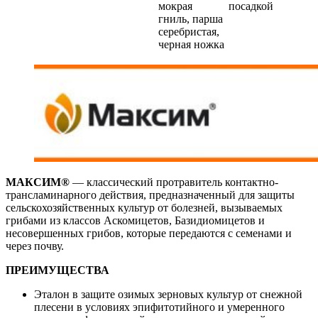
мокрая
посадкой
гниль, парша
серебристая,
черная ножка
МАКСИМ­®
— классический протравитель кон­тактно-
трансламинарного действия, предназна­ченный для защиты
сельскохозяйственных куль­тур от болезней, вызываемых
грибами из классов Аскомицетов, Базидиомицетов и
несовершенных грибов, которые передаются с семенами и
через почву.
ПРЕИМУЩЕСТВА
Эталон в защите озимых зерновых культур от снеж­ной
плесени в условиях эпифитотийного и умерен­ного