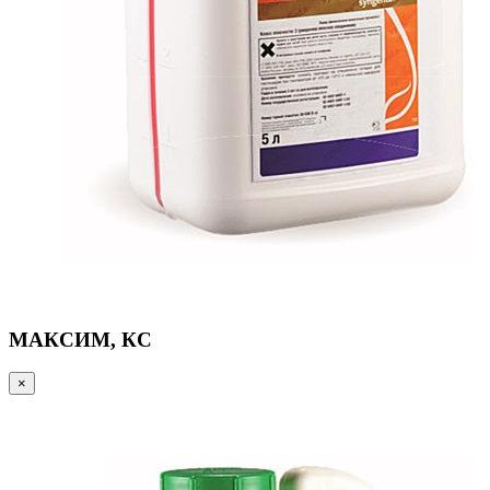
МАКСИМ, КС
×