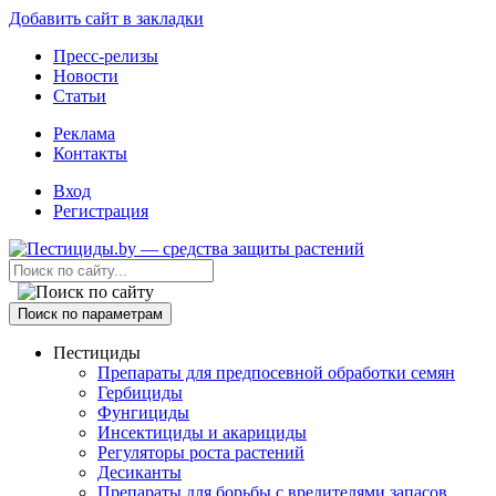
Добавить сайт в закладки
Пресс-релизы
Новости
Статьи
Реклама
Контакты
Вход
Регистрация
Поиск по параметрам
Пестициды
Препараты для предпосевной обработки семян
Гербициды
Фунгициды
Инсектициды и акарициды
Регуляторы роста растений
Десиканты
Препараты для борьбы с вредителями запасов