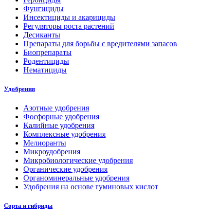
Фунгициды
Инсектициды и акарициды
Регуляторы роста растений
Десиканты
Препараты для борьбы с вредителями запасов
Биопрепараты
Родентициды
Нематициды
Удобрения
Азотные удобрения
Фосфорные удобрения
Калийные удобрения
Комплексные удобрения
Мелиоранты
Микроудобрения
Микробиологические удобрения
Органические удобрения
Органоминеральные удобрения
Удобрения на основе гуминовых кислот
Сорта и гибриды