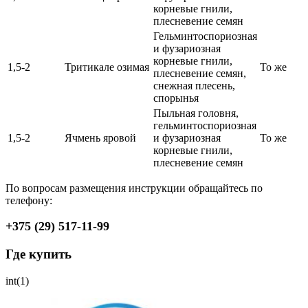
корневые гнили,
плесневение семян
Гельминтоспориозная
и фузариозная
корневые гнили,
1,5-2
Тритикале озимая
То же
плесневение семян,
снежная плесень,
спорынья
Пыльная головня,
гельминтоспориозная
1,5-2
Ячмень яровой
и фузариозная
То же
корневые гнили,
плесневение семян
По вопросам размещения инструкции обращайтесь по
телефону:
+375 (29) 517-11-99
Где купить
int(1)