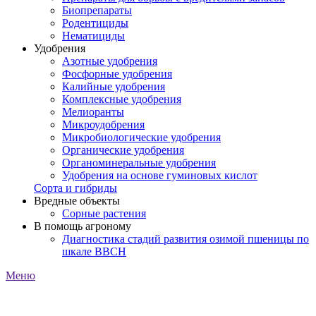
Биопрепараты
Родентициды
Нематициды
Удобрения
Азотные удобрения
Фосфорные удобрения
Калийные удобрения
Комплексные удобрения
Мелиоранты
Микроудобрения
Микробиологические удобрения
Органические удобрения
Органоминеральные удобрения
Удобрения на основе гуминовых кислот
Сорта и гибриды
Вредные объекты
Сорные растения
В помощь агроному
Диагностика стадий развития озимой пшеницы по
шкале ВВСН
Меню