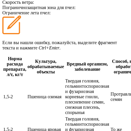
Скорость ветра:
Пограничнозащитная зона для пчел:
Ограничение лета пчел:
Если вы нашли ошибку, пожалуйста, выделите фрагмент
текста и нажмите
Ctrl+Enter
.
Норма
Культура,
Способ, 
расхода
Вредный организм,
обрабатываемые
обрабо
препарата,
заболевание
объекты
ограни
л/т, кг/т
Твердая головня,
гельминтоспориозная
и фузариозная
Протравл
1,5-2
Пшеница озимая
корневые гнили,
семян
плесневение семян,
снежная плесень,
спорынья
Твердая головня,
гельминтоспориозная
1,5-2
Пшеница яровая
и фузариозная
То же