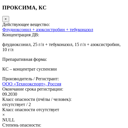
ПРОКСИМА, КС
×
Действующее вещество:
Флудиоксонил + азоксистробин + тебуконазол
Концентрация ДВ:
флудиоксонил, 25 г/л + тебуконазол, 15 г/л + азоксистробин,
10 г/л
Препаративная форма:
КС – концентрат суспензии
Производитель / Регистрант:
ООО «Техноэкспорт», Россия
Окончание срока регистрации:
09.2030
Класс опасности (пчёлы / человек):
отсутствует
/
2
Класс опасности
отсутствует
×
NULL
Степень опасности: