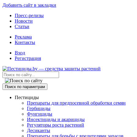
Добавить сайт в закладки
Пресс-релизы
Новости
Статьи
Реклама
Контакты
Вход
Регистрация
Поиск по параметрам
Пестициды
Препараты для предпосевной обработки семян
Гербициды
Фунгициды
Инсектициды и акарициды
Регуляторы роста растений
Десиканты
Препараты для борьбы с вредителями запасов