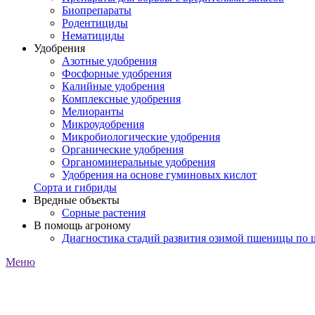
Биопрепараты
Родентициды
Нематициды
Удобрения
Азотные удобрения
Фосфорные удобрения
Калийные удобрения
Комплексные удобрения
Мелиоранты
Микроудобрения
Микробиологические удобрения
Органические удобрения
Органоминеральные удобрения
Удобрения на основе гуминовых кислот
Сорта и гибриды
Вредные объекты
Сорные растения
В помощь агроному
Диагностика стадий развития озимой пшеницы по
Меню