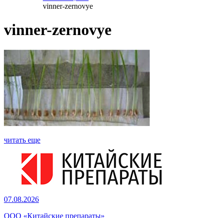
vinner-zernovye
vinner-zernovye
читать еще
07.08.2026
ООО «Китайские препараты»