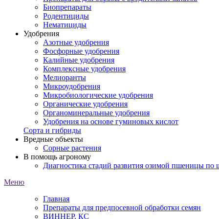
Биопрепараты
Родентициды
Нематициды
Удобрения
Азотные удобрения
Фосфорные удобрения
Калийные удобрения
Комплексные удобрения
Мелиоранты
Микроудобрения
Микробиологические удобрения
Органические удобрения
Органоминеральные удобрения
Удобрения на основе гуминовых кислот
Сорта и гибриды
Вредные объекты
Сорные растения
В помощь агроному
Диагностика стадий развития озимой пшеницы по
Меню
Главная
Препараты для предпосевной обработки семян
ВИННЕР, КС