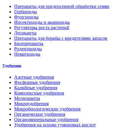
Препараты для предпосевной обработки семян
Гербициды
Фунгициды
Инсектициды и акарициды
Регуляторы роста растений
Десиканты
Препараты для борьбы с вредителями запасов
Биопрепараты
Родентициды
Нематициды
Удобрения
Азотные удобрения
Фосфорные удобрения
Калийные удобрения
Комплексные удобрения
Мелиоранты
Микроудобрения
Микробиологические удобрения
Органические удобрения
Органоминеральные удобрения
Удобрения на основе гуминовых кислот