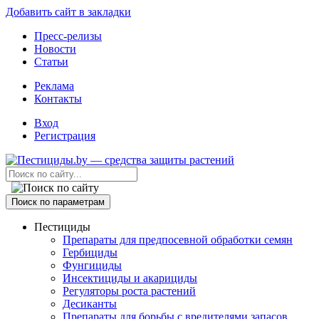
Добавить сайт в закладки
Пресс-релизы
Новости
Статьи
Реклама
Контакты
Вход
Регистрация
Поиск по параметрам
Пестициды
Препараты для предпосевной обработки семян
Гербициды
Фунгициды
Инсектициды и акарициды
Регуляторы роста растений
Десиканты
Препараты для борьбы с вредителями запасов