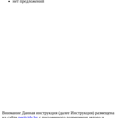
нет предложений
Внимание
Данная инструкция (далее Инструкция) размещена
на сайте
pesticidy.by
с письменного разрешения автора и