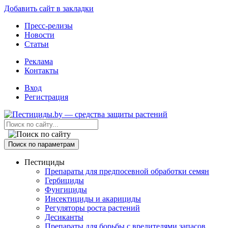
Добавить сайт в закладки
Пресс-релизы
Новости
Статьи
Реклама
Контакты
Вход
Регистрация
Поиск по параметрам
Пестициды
Препараты для предпосевной обработки семян
Гербициды
Фунгициды
Инсектициды и акарициды
Регуляторы роста растений
Десиканты
Препараты для борьбы с вредителями запасов