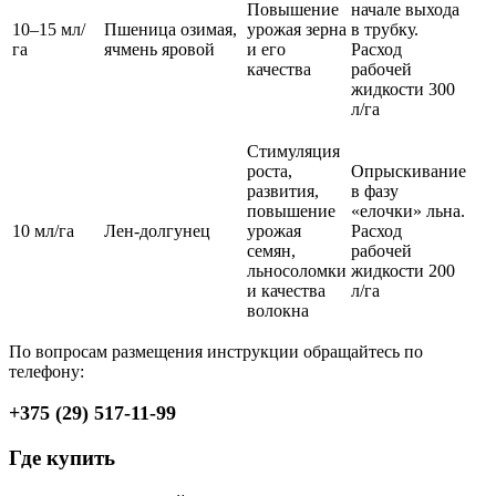
Повышение
начале выхода
10–15 мл/
Пшеница озимая,
урожая зерна
в трубку.
га
ячмень яровой
и его
Расход
качества
рабочей
жидкости 300
л/га
Стимуляция
роста,
Опрыскивание
развития,
в фазу
повышение
«елочки» льна.
10 мл/га
Лен-долгунец
урожая
Расход
семян,
рабочей
льносоломки
жидкости 200
и качества
л/га
волокна
По вопросам размещения инструкции обращайтесь по
телефону:
+375 (29) 517-11-99
Где купить