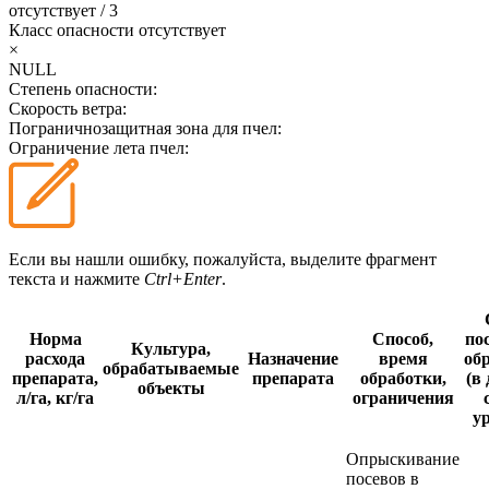
отсутствует
/
3
Класс опасности
отсутствует
×
NULL
Степень опасности:
Скорость ветра:
Пограничнозащитная зона для пчел:
Ограничение лета пчел:
Если вы нашли ошибку, пожалуйста, выделите фрагмент
текста и нажмите
Ctrl+Enter
.
Норма
Способ,
по
Культура,
расхода
Назначение
время
об
обрабатываемые
препарата,
препарата
обработки,
(в
объекты
л/га, кг/га
ограничения
у
Опрыскивание
посевов в