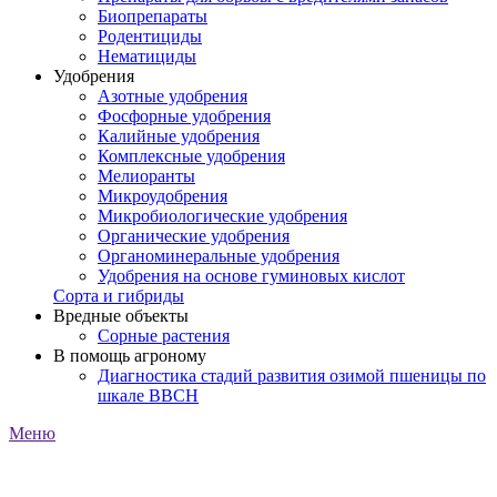
Биопрепараты
Родентициды
Нематициды
Удобрения
Азотные удобрения
Фосфорные удобрения
Калийные удобрения
Комплексные удобрения
Мелиоранты
Микроудобрения
Микробиологические удобрения
Органические удобрения
Органоминеральные удобрения
Удобрения на основе гуминовых кислот
Сорта и гибриды
Вредные объекты
Сорные растения
В помощь агроному
Диагностика стадий развития озимой пшеницы по
шкале ВВСН
Меню