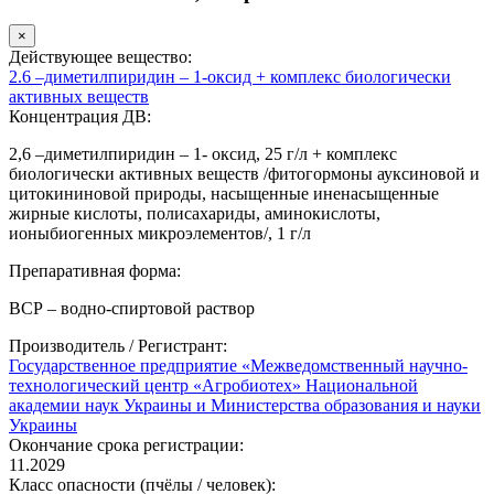
×
Действующее вещество:
2.6 –диметилпиридин – 1-оксид + комплекс биологически
активных веществ
Концентрация ДВ:
2,6 –диметилпиридин – 1- оксид, 25 г/л + комплекс
биологически активных веществ /фитогормоны ауксиновой и
цитокининовой природы, насыщенные иненасыщенные
жирные кислоты, полисахариды, аминокислоты,
ионыбиогенных микроэлементов/, 1 г/л
Препаративная форма:
ВСР – водно-спиртовой раствор
Производитель / Регистрант:
Государственное предприятие «Межведомственный научно-
технологический центр «Агробиотех» Национальной
академии наук Украины и Министерства образования и науки
Украины
Окончание срока регистрации:
11.2029
Класс опасности (пчёлы / человек):