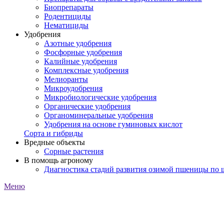
Биопрепараты
Родентициды
Нематициды
Удобрения
Азотные удобрения
Фосфорные удобрения
Калийные удобрения
Комплексные удобрения
Мелиоранты
Микроудобрения
Микробиологические удобрения
Органические удобрения
Органоминеральные удобрения
Удобрения на основе гуминовых кислот
Сорта и гибриды
Вредные объекты
Сорные растения
В помощь агроному
Диагностика стадий развития озимой пшеницы по
Меню