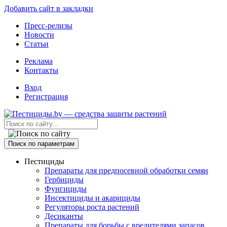
Добавить сайт в закладки
Пресс-релизы
Новости
Статьи
Реклама
Контакты
Вход
Регистрация
Поиск по параметрам
Пестициды
Препараты для предпосевной обработки семян
Гербициды
Фунгициды
Инсектициды и акарициды
Регуляторы роста растений
Десиканты
Препараты для борьбы с вредителями запасов