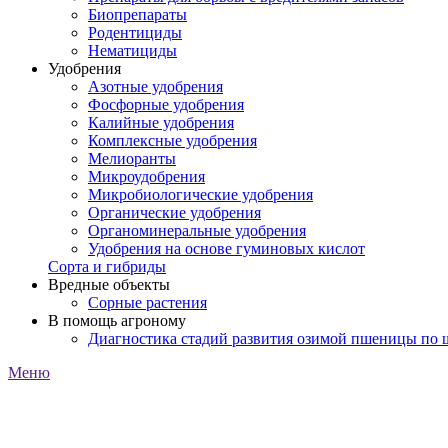
Биопрепараты
Родентициды
Нематициды
Удобрения
Азотные удобрения
Фосфорные удобрения
Калийные удобрения
Комплексные удобрения
Мелиоранты
Микроудобрения
Микробиологические удобрения
Органические удобрения
Органоминеральные удобрения
Удобрения на основе гуминовых кислот
Сорта и гибриды
Вредные объекты
Сорные растения
В помощь агроному
Диагностика стадий развития озимой пшеницы по
Меню