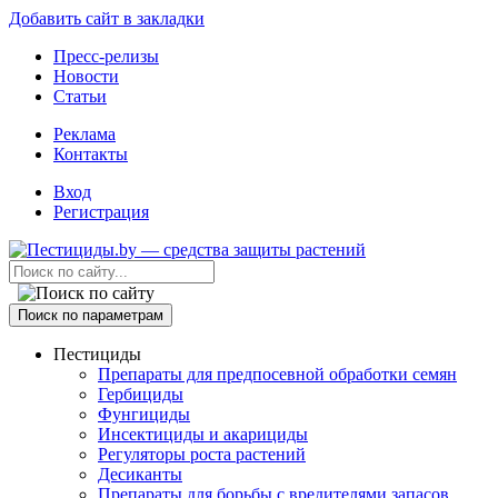
Добавить сайт в закладки
Пресс-релизы
Новости
Статьи
Реклама
Контакты
Вход
Регистрация
Поиск по параметрам
Пестициды
Препараты для предпосевной обработки семян
Гербициды
Фунгициды
Инсектициды и акарициды
Регуляторы роста растений
Десиканты
Препараты для борьбы с вредителями запасов