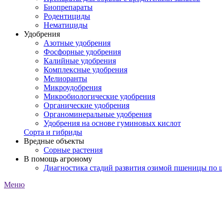
Биопрепараты
Родентициды
Нематициды
Удобрения
Азотные удобрения
Фосфорные удобрения
Калийные удобрения
Комплексные удобрения
Мелиоранты
Микроудобрения
Микробиологические удобрения
Органические удобрения
Органоминеральные удобрения
Удобрения на основе гуминовых кислот
Сорта и гибриды
Вредные объекты
Сорные растения
В помощь агроному
Диагностика стадий развития озимой пшеницы по
Меню