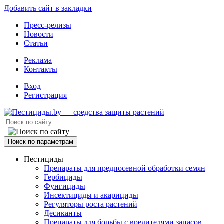
Добавить сайт в закладки
Пресс-релизы
Новости
Статьи
Реклама
Контакты
Вход
Регистрация
Поиск по параметрам
Пестициды
Препараты для предпосевной обработки семян
Гербициды
Фунгициды
Инсектициды и акарициды
Регуляторы роста растений
Десиканты
Препараты для борьбы с вредителями запасов