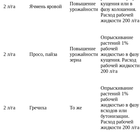
Повышение
кущения или в
2 л/га
Ячмень яровой
урожайности
фазу колошения.
Расход рабочей
жидкости 200 л/га
Опрыскивание
растений 1%
Повышение
рабочей
2 л/га
Просо, пайза
урожайности
жидкостью в фазу
зерна
кущения. Расход
рабочей жидкости
200 л/га
Опрыскивание
растений 1%
рабочей
жидкостью в фазу
2 л/га
Гречиха
То же
всходов или
бутонизации.
Расход рабочей
жидкости 200 л/га