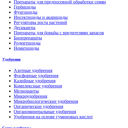
Препараты для предпосевной обработки семян
Гербициды
Фунгициды
Инсектициды и акарициды
Регуляторы роста растений
Десиканты
Препараты для борьбы с вредителями запасов
Биопрепараты
Родентициды
Нематициды
Удобрения
Азотные удобрения
Фосфорные удобрения
Калийные удобрения
Комплексные удобрения
Мелиоранты
Микроудобрения
Микробиологические удобрения
Органические удобрения
Органоминеральные удобрения
Удобрения на основе гуминовых кислот
Сорта и гибриды