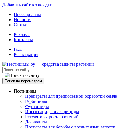
Добавить сайт в закладки
Пресс-релизы
Новости
Статьи
Реклама
Контакты
Вход
Регистрация
Поиск по параметрам
Пестициды
Препараты для предпосевной обработки семян
Гербициды
Фунгициды
Инсектициды и акарициды
Регуляторы роста растений
Десиканты
Препараты для борьбы с вредителями запасов