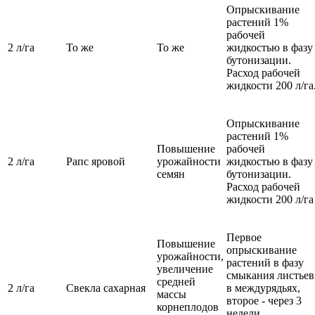
Опрыскивание
растений 1%
рабочей
2 л/га
То же
То же
жидкостью в фазу
бутонизации.
Расход рабочей
жидкости 200 л/га
Опрыскивание
растений 1%
Повышение
рабочей
2 л/га
Рапс яровой
урожайности
жидкостью в фазу
семян
бутонизации.
Расход рабочей
жидкости 200 л/га
Первое
Повышение
опрыскивание
урожайности,
растений в фазу
увеличение
смыкания листьев
средней
2 л/га
Свекла сахарная
в междурядьях,
массы
второе - через 3
корнеплодов
недели.