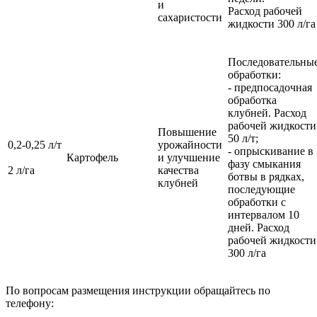
и
Расход рабочей
сахаристости
жидкости 300 л/га
Последовательны
обработки:
- предпосадочная
обработка
клубней. Расход
рабочей жидкости
Повышение
50 л/т;
0,2-0,25 л/т
урожайности
- опрыскивание в
Картофель
и улучшение
фазу смыкания
2 л/га
качества
ботвы в рядках,
клубней
последующие
обработки с
интервалом 10
дней. Расход
рабочей жидкости
300 л/га
По вопросам размещения инструкции обращайтесь по
телефону: