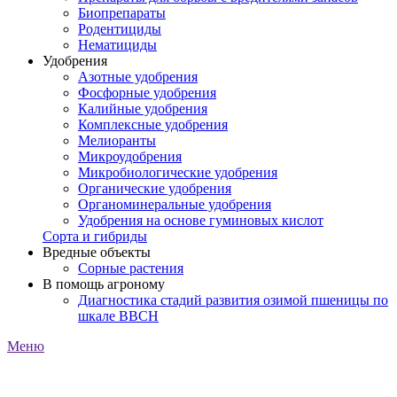
Биопрепараты
Родентициды
Нематициды
Удобрения
Азотные удобрения
Фосфорные удобрения
Калийные удобрения
Комплексные удобрения
Мелиоранты
Микроудобрения
Микробиологические удобрения
Органические удобрения
Органоминеральные удобрения
Удобрения на основе гуминовых кислот
Сорта и гибриды
Вредные объекты
Сорные растения
В помощь агроному
Диагностика стадий развития озимой пшеницы по
шкале ВВСН
Меню