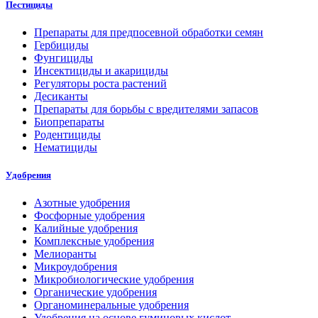
Пестициды
Препараты для предпосевной обработки семян
Гербициды
Фунгициды
Инсектициды и акарициды
Регуляторы роста растений
Десиканты
Препараты для борьбы с вредителями запасов
Биопрепараты
Родентициды
Нематициды
Удобрения
Азотные удобрения
Фосфорные удобрения
Калийные удобрения
Комплексные удобрения
Мелиоранты
Микроудобрения
Микробиологические удобрения
Органические удобрения
Органоминеральные удобрения
Удобрения на основе гуминовых кислот