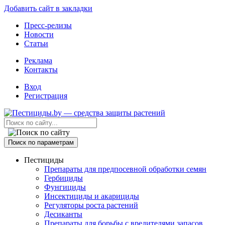
Добавить сайт в закладки
Пресс-релизы
Новости
Статьи
Реклама
Контакты
Вход
Регистрация
Поиск по параметрам
Пестициды
Препараты для предпосевной обработки семян
Гербициды
Фунгициды
Инсектициды и акарициды
Регуляторы роста растений
Десиканты
Препараты для борьбы с вредителями запасов