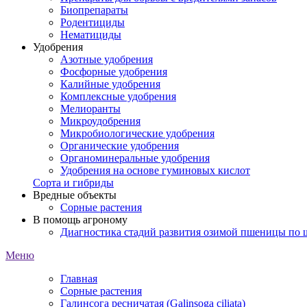
Биопрепараты
Родентициды
Нематициды
Удобрения
Азотные удобрения
Фосфорные удобрения
Калийные удобрения
Комплексные удобрения
Мелиоранты
Микроудобрения
Микробиологические удобрения
Органические удобрения
Органоминеральные удобрения
Удобрения на основе гуминовых кислот
Сорта и гибриды
Вредные объекты
Сорные растения
В помощь агроному
Диагностика стадий развития озимой пшеницы по
Меню
Главная
Сорные растения
Галинсога ресничатая (Galinsoga ciliata)