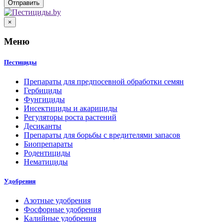
×
Меню
Пестициды
Препараты для предпосевной обработки семян
Гербициды
Фунгициды
Инсектициды и акарициды
Регуляторы роста растений
Десиканты
Препараты для борьбы с вредителями запасов
Биопрепараты
Родентициды
Нематициды
Удобрения
Азотные удобрения
Фосфорные удобрения
Калийные удобрения