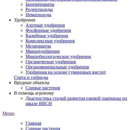
Биопрепараты
Родентициды
Нематициды
Удобрения
Азотные удобрения
Фосфорные удобрения
Калийные удобрения
Комплексные удобрения
Мелиоранты
Микроудобрения
Микробиологические удобрения
Органические удобрения
Органоминеральные удобрения
Удобрения на основе гуминовых кислот
Сорта и гибриды
Вредные объекты
Сорные растения
В помощь агроному
Диагностика стадий развития озимой пшеницы по
шкале ВВСН
Меню
Главная
Сорные растения