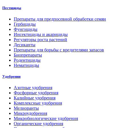
Пестициды
Препараты для предпосевной обработки семян
Гербициды
Фунгициды
Инсектициды и акарициды
Регуляторы роста растений
Десиканты
Препараты для борьбы с вредителями запасов
Биопрепараты
Родентициды
Нематициды
Удобрения
Азотные удобрения
Фосфорные удобрения
Калийные удобрения
Комплексные удобрения
Мелиоранты
Микроудобрения
Микробиологические удобрения
Органические удобрения