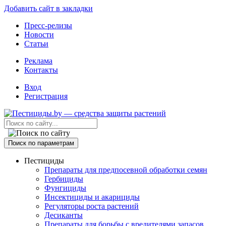
Добавить сайт в закладки
Пресс-релизы
Новости
Статьи
Реклама
Контакты
Вход
Регистрация
Поиск по параметрам
Пестициды
Препараты для предпосевной обработки семян
Гербициды
Фунгициды
Инсектициды и акарициды
Регуляторы роста растений
Десиканты
Препараты для борьбы с вредителями запасов