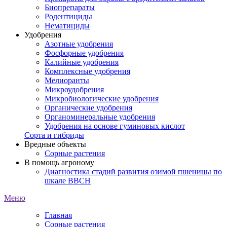
Биопрепараты
Родентициды
Нематициды
Удобрения
Азотные удобрения
Фосфорные удобрения
Калийные удобрения
Комплексные удобрения
Мелиоранты
Микроудобрения
Микробиологические удобрения
Органические удобрения
Органоминеральные удобрения
Удобрения на основе гуминовых кислот
Сорта и гибриды
Вредные объекты
Сорные растения
В помощь агроному
Диагностика стадий развития озимой пшеницы по
шкале ВВСН
Меню
Главная
Сорные растения