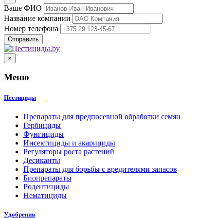
Ваше ФИО
Название компании
Номер телефона
×
Меню
Пестициды
Препараты для предпосевной обработки семян
Гербициды
Фунгициды
Инсектициды и акарициды
Регуляторы роста растений
Десиканты
Препараты для борьбы с вредителями запасов
Биопрепараты
Родентициды
Нематициды
Удобрения