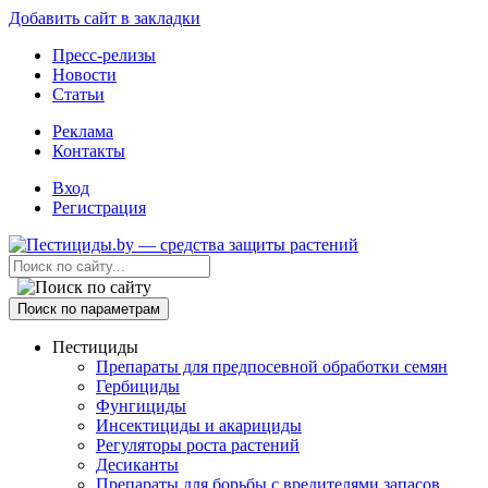
Добавить сайт в закладки
Пресс-релизы
Новости
Статьи
Реклама
Контакты
Вход
Регистрация
Поиск по параметрам
Пестициды
Препараты для предпосевной обработки семян
Гербициды
Фунгициды
Инсектициды и акарициды
Регуляторы роста растений
Десиканты
Препараты для борьбы с вредителями запасов