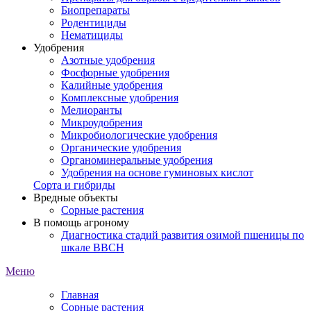
Биопрепараты
Родентициды
Нематициды
Удобрения
Азотные удобрения
Фосфорные удобрения
Калийные удобрения
Комплексные удобрения
Мелиоранты
Микроудобрения
Микробиологические удобрения
Органические удобрения
Органоминеральные удобрения
Удобрения на основе гуминовых кислот
Сорта и гибриды
Вредные объекты
Сорные растения
В помощь агроному
Диагностика стадий развития озимой пшеницы по
шкале ВВСН
Меню
Главная
Сорные растения