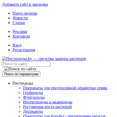
Добавить сайт в закладки
Пресс-релизы
Новости
Статьи
Реклама
Контакты
Вход
Регистрация
Поиск по параметрам
Пестициды
Препараты для предпосевной обработки семян
Гербициды
Фунгициды
Инсектициды и акарициды
Регуляторы роста растений
Десиканты
Препараты для борьбы с вредителями запасов