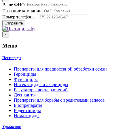
Ваше ФИО
Название компании
Номер телефона
×
Меню
Пестициды
Препараты для предпосевной обработки семян
Гербициды
Фунгициды
Инсектициды и акарициды
Регуляторы роста растений
Десиканты
Препараты для борьбы с вредителями запасов
Биопрепараты
Родентициды
Нематициды
Удобрения