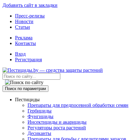
Добавить сайт в закладки
Пресс-релизы
Новости
Статьи
Реклама
Контакты
Вход
Регистрация
Поиск по параметрам
Пестициды
Препараты для предпосевной обработки семян
Гербициды
Фунгициды
Инсектициды и акарициды
Регуляторы роста растений
Десиканты
Препараты для борьбы с вредителями запасов