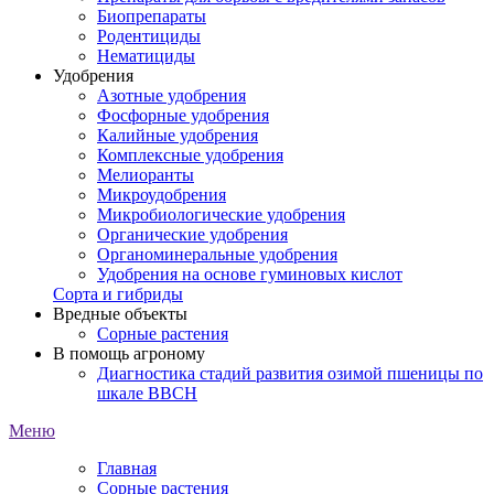
Биопрепараты
Родентициды
Нематициды
Удобрения
Азотные удобрения
Фосфорные удобрения
Калийные удобрения
Комплексные удобрения
Мелиоранты
Микроудобрения
Микробиологические удобрения
Органические удобрения
Органоминеральные удобрения
Удобрения на основе гуминовых кислот
Сорта и гибриды
Вредные объекты
Сорные растения
В помощь агроному
Диагностика стадий развития озимой пшеницы по
шкале ВВСН
Меню
Главная
Сорные растения