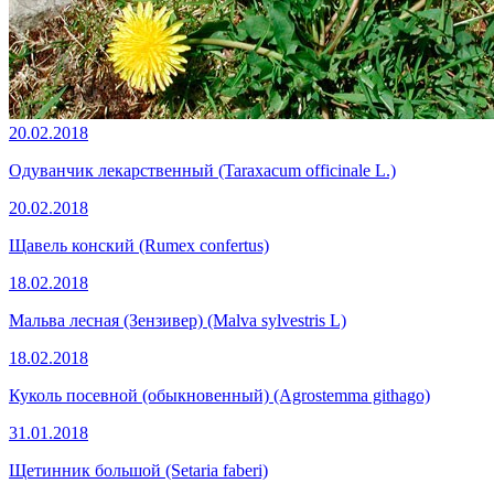
20.02.2018
Одуванчик лекарственный (Taraxacum officinale L.)
20.02.2018
Щавель конский (Rumex confertus)
18.02.2018
Мальва лесная (Зензивер) (Malva sylvestris L)
18.02.2018
Куколь посевной (обыкновенный) (Agrostemma githago)
31.01.2018
Щетинник большой (Setaria faberi)