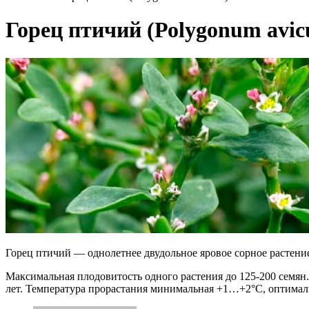
Горец птичий (Роlygonum avicu
Горец птичий — однолетнее двудольное яровое сорное растени
Максимальная плодовитость одного растения до 125-200 семян. 
лет. Температура прорастания минимальная +1…+2°С, оптима