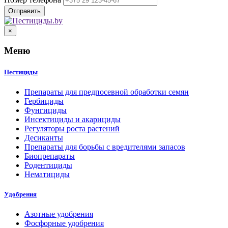
×
Меню
Пестициды
Препараты для предпосевной обработки семян
Гербициды
Фунгициды
Инсектициды и акарициды
Регуляторы роста растений
Десиканты
Препараты для борьбы с вредителями запасов
Биопрепараты
Родентициды
Нематициды
Удобрения
Азотные удобрения
Фосфорные удобрения