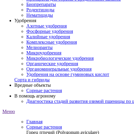
Биопрепараты
Родентициды
Нематициды
Удобрения
Азотные удобрения
Фосфорные удобрения
Калийные удобрения
Комплексные удобрения
Мелиоранты
Микроудобрения
Микробиологические удобрения
Органические удобрения
Органоминеральные удобрения
Удобрения на основе гуминовых кислот
Сорта и гибриды
Вредные объекты
Сорные растения
В помощь агроному
Диагностика стадий развития озимой пшеницы по
Меню
Главная
Сорные растения
Горец птичий (Роlygonum aviculare)