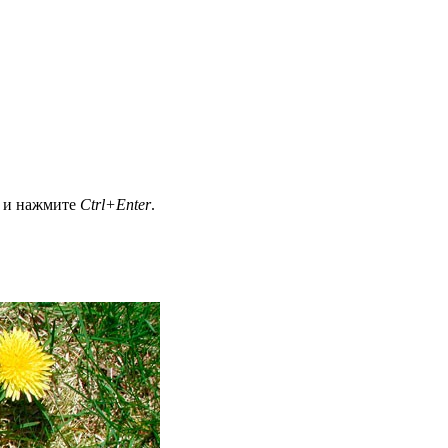
а и нажмите
Ctrl+Enter
.