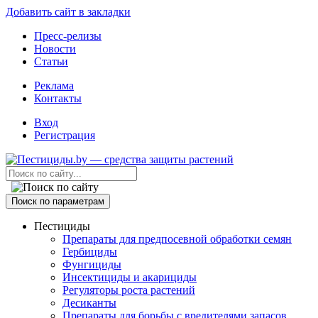
Добавить сайт в закладки
Пресс-релизы
Новости
Статьи
Реклама
Контакты
Вход
Регистрация
Поиск по параметрам
Пестициды
Препараты для предпосевной обработки семян
Гербициды
Фунгициды
Инсектициды и акарициды
Регуляторы роста растений
Десиканты
Препараты для борьбы с вредителями запасов