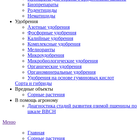
Биопрепараты
Родентициды
Нематициды
Удобрения
Азотные удобрения
Фосфорные удобрения
Калийные удобрения
Комплексные удобрения
Мелиоранты
Микроудобрения
Микробиологические удобрения
Органические удобрения
Органоминеральные удобрения
Удобрения на основе гуминовых кислот
Сорта и гибриды
Вредные объекты
Сорные растения
В помощь агроному
Диагностика стадий развития озимой пшеницы по
шкале ВВСН
Меню
Главная
Сорные растения