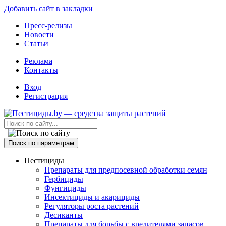
Добавить сайт в закладки
Пресс-релизы
Новости
Статьи
Реклама
Контакты
Вход
Регистрация
Поиск по параметрам
Пестициды
Препараты для предпосевной обработки семян
Гербициды
Фунгициды
Инсектициды и акарициды
Регуляторы роста растений
Десиканты
Препараты для борьбы с вредителями запасов