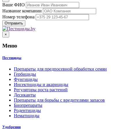
Ваше ФИО
Название компании
Номер телефона
×
Меню
Пестициды
Препараты для предпосевной обработки семян
Гербициды
Фунгициды
Инсектициды и акарициды
Регуляторы роста растений
Десиканты
Препараты для борьбы с вредителями запасов
Биопрепараты
Родентициды
Нематициды
Удобрения