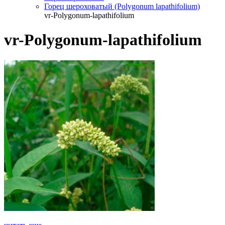
Горец шероховатый (Pоlygonum lapathifolium)
vr-Polygonum-lapathifolium
vr-Polygonum-lapathifolium