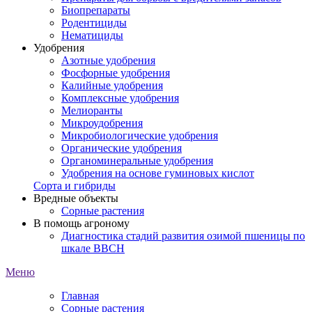
Биопрепараты
Родентициды
Нематициды
Удобрения
Азотные удобрения
Фосфорные удобрения
Калийные удобрения
Комплексные удобрения
Мелиоранты
Микроудобрения
Микробиологические удобрения
Органические удобрения
Органоминеральные удобрения
Удобрения на основе гуминовых кислот
Сорта и гибриды
Вредные объекты
Сорные растения
В помощь агроному
Диагностика стадий развития озимой пшеницы по
шкале ВВСН
Меню
Главная
Сорные растения