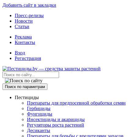
Добавить сайт в закладки
Пресс-релизы
Новости
Статьи
Реклама
Контакты
Вход
Регистрация
Поиск по параметрам
Пестициды
Препараты для предпосевной обработки семян
Гербициды
Фунгициды
Инсектициды и акарициды
Регуляторы роста растений
Десиканты
Препараты для борьбы с вредителями запасов