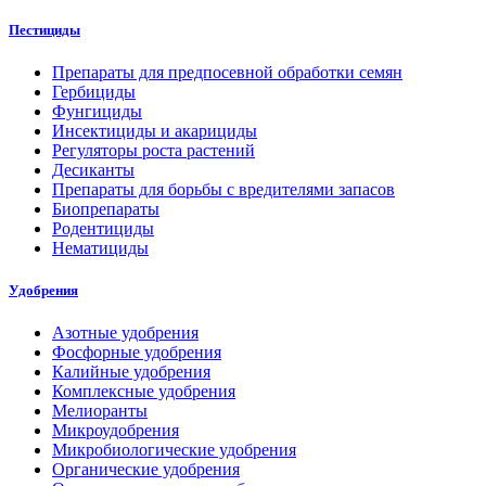
Пестициды
Препараты для предпосевной обработки семян
Гербициды
Фунгициды
Инсектициды и акарициды
Регуляторы роста растений
Десиканты
Препараты для борьбы с вредителями запасов
Биопрепараты
Родентициды
Нематициды
Удобрения
Азотные удобрения
Фосфорные удобрения
Калийные удобрения
Комплексные удобрения
Мелиоранты
Микроудобрения
Микробиологические удобрения
Органические удобрения