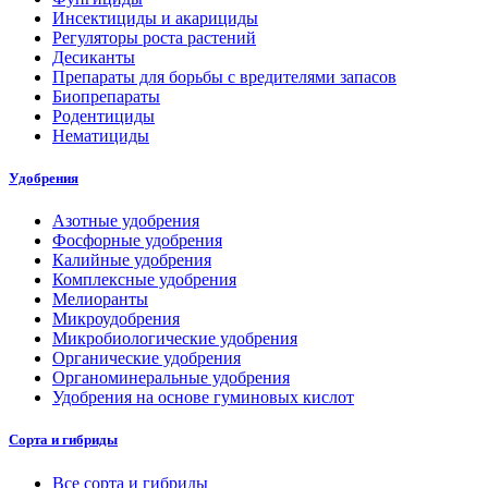
Инсектициды и акарициды
Регуляторы роста растений
Десиканты
Препараты для борьбы с вредителями запасов
Биопрепараты
Родентициды
Нематициды
Удобрения
Азотные удобрения
Фосфорные удобрения
Калийные удобрения
Комплексные удобрения
Мелиоранты
Микроудобрения
Микробиологические удобрения
Органические удобрения
Органоминеральные удобрения
Удобрения на основе гуминовых кислот
Сорта и гибриды
Все сорта и гибриды