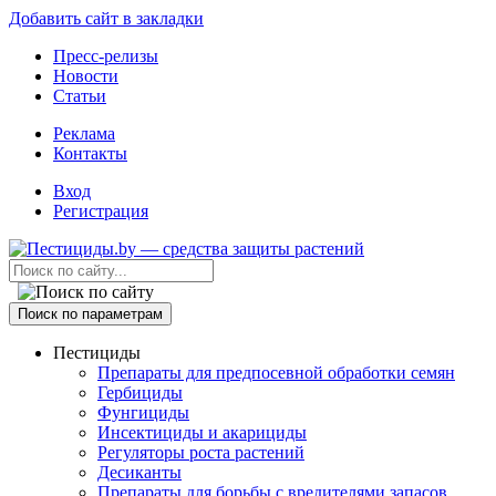
Добавить сайт в закладки
Пресс-релизы
Новости
Статьи
Реклама
Контакты
Вход
Регистрация
Поиск по параметрам
Пестициды
Препараты для предпосевной обработки семян
Гербициды
Фунгициды
Инсектициды и акарициды
Регуляторы роста растений
Десиканты
Препараты для борьбы с вредителями запасов