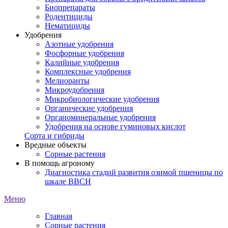
Биопрепараты
Родентициды
Нематициды
Удобрения
Азотные удобрения
Фосфорные удобрения
Калийные удобрения
Комплексные удобрения
Мелиоранты
Микроудобрения
Микробиологические удобрения
Органические удобрения
Органоминеральные удобрения
Удобрения на основе гуминовых кислот
Сорта и гибриды
Вредные объекты
Сорные растения
В помощь агроному
Диагностика стадий развития озимой пшеницы по
шкале ВВСН
Меню
Главная
Сорные растения