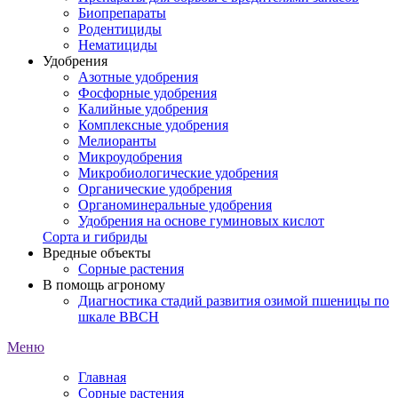
Биопрепараты
Родентициды
Нематициды
Удобрения
Азотные удобрения
Фосфорные удобрения
Калийные удобрения
Комплексные удобрения
Мелиоранты
Микроудобрения
Микробиологические удобрения
Органические удобрения
Органоминеральные удобрения
Удобрения на основе гуминовых кислот
Сорта и гибриды
Вредные объекты
Сорные растения
В помощь агроному
Диагностика стадий развития озимой пшеницы по
шкале ВВСН
Меню
Главная
Сорные растения