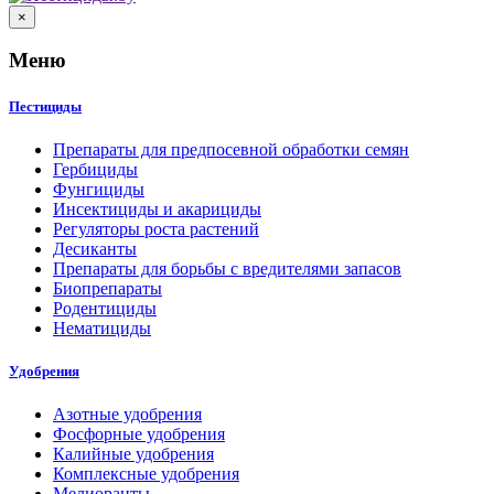
×
Меню
Пестициды
Препараты для предпосевной обработки семян
Гербициды
Фунгициды
Инсектициды и акарициды
Регуляторы роста растений
Десиканты
Препараты для борьбы с вредителями запасов
Биопрепараты
Родентициды
Нематициды
Удобрения
Азотные удобрения
Фосфорные удобрения
Калийные удобрения
Комплексные удобрения
Мелиоранты