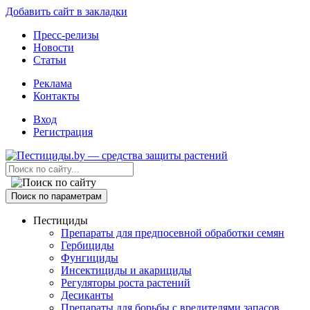
Добавить сайт в закладки
Пресс-релизы
Новости
Статьи
Реклама
Контакты
Вход
Регистрация
Поиск по параметрам
Пестициды
Препараты для предпосевной обработки семян
Гербициды
Фунгициды
Инсектициды и акарициды
Регуляторы роста растений
Десиканты
Препараты для борьбы с вредителями запасов