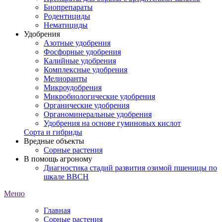
Биопрепараты
Родентициды
Нематициды
Удобрения
Азотные удобрения
Фосфорные удобрения
Калийные удобрения
Комплексные удобрения
Мелиоранты
Микроудобрения
Микробиологические удобрения
Органические удобрения
Органоминеральные удобрения
Удобрения на основе гуминовых кислот
Сорта и гибриды
Вредные объекты
Сорные растения
В помощь агроному
Диагностика стадий развития озимой пшеницы по
шкале ВВСН
Меню
Главная
Сорные растения