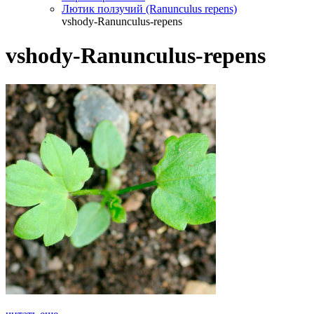
Лютик ползучий (Ranunculus repens)
vshody-Ranunculus-repens
vshody-Ranunculus-repens