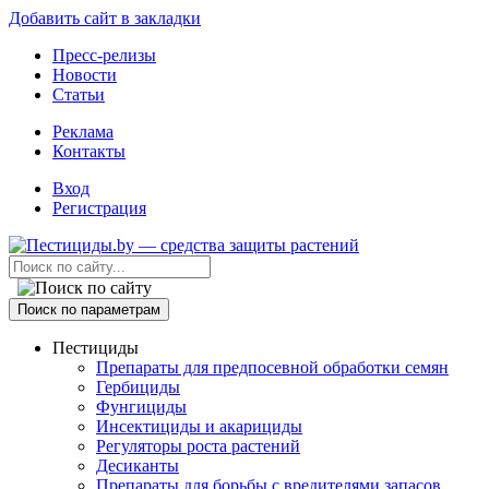
Добавить сайт в закладки
Пресс-релизы
Новости
Статьи
Реклама
Контакты
Вход
Регистрация
Поиск по параметрам
Пестициды
Препараты для предпосевной обработки семян
Гербициды
Фунгициды
Инсектициды и акарициды
Регуляторы роста растений
Десиканты
Препараты для борьбы с вредителями запасов