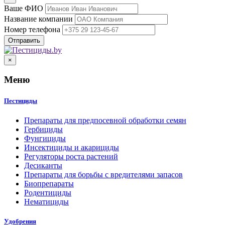
Ваше ФИО
Название компании
Номер телефона
×
Меню
Пестициды
Препараты для предпосевной обработки семян
Гербициды
Фунгициды
Инсектициды и акарициды
Регуляторы роста растений
Десиканты
Препараты для борьбы с вредителями запасов
Биопрепараты
Родентициды
Нематициды
Удобрения