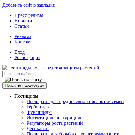
Добавить сайт в закладки
Пресс-релизы
Новости
Статьи
Реклама
Контакты
Вход
Регистрация
Поиск по параметрам
Пестициды
Препараты для предпосевной обработки семян
Гербициды
Фунгициды
Инсектициды и акарициды
Регуляторы роста растений
Десиканты
Препараты для борьбы с вредителями запасов