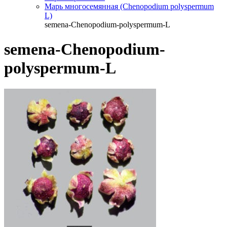
Марь многосемянная (Chenopodium polyspermum
L)
semena-Chenopodium-polyspermum-L
semena-Chenopodium-
polyspermum-L