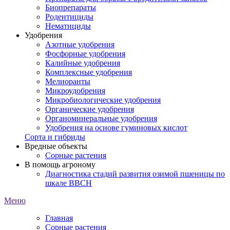
Биопрепараты
Родентициды
Нематициды
Удобрения
Азотные удобрения
Фосфорные удобрения
Калийные удобрения
Комплексные удобрения
Мелиоранты
Микроудобрения
Микробиологические удобрения
Органические удобрения
Органоминеральные удобрения
Удобрения на основе гуминовых кислот
Сорта и гибриды
Вредные объекты
Сорные растения
В помощь агроному
Диагностика стадий развития озимой пшеницы по
шкале ВВСН
Меню
Главная
Сорные растения