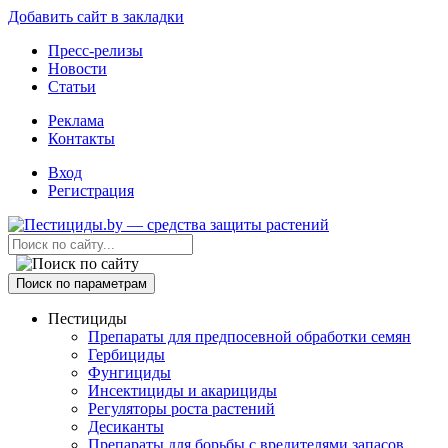
Добавить сайт в закладки
Пресс-релизы
Новости
Статьи
Реклама
Контакты
Вход
Регистрация
Поиск по параметрам
Пестициды
Препараты для предпосевной обработки семян
Гербициды
Фунгициды
Инсектициды и акарициды
Регуляторы роста растений
Десиканты
Препараты для борьбы с вредителями запасов