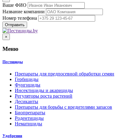
Ваше ФИО
Название компании
Номер телефона
×
Меню
Пестициды
Препараты для предпосевной обработки семян
Гербициды
Фунгициды
Инсектициды и акарициды
Регуляторы роста растений
Десиканты
Препараты для борьбы с вредителями запасов
Биопрепараты
Родентициды
Нематициды
Удобрения