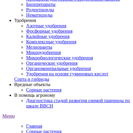
Биопрепараты
Родентициды
Нематициды
Удобрения
Азотные удобрения
Фосфорные удобрения
Калийные удобрения
Комплексные удобрения
Мелиоранты
Микроудобрения
Микробиологические удобрения
Органические удобрения
Органоминеральные удобрения
Удобрения на основе гуминовых кислот
Сорта и гибриды
Вредные объекты
Сорные растения
В помощь агроному
Диагностика стадий развития озимой пшеницы по
шкале ВВСН
Меню
Главная
Сорные растения