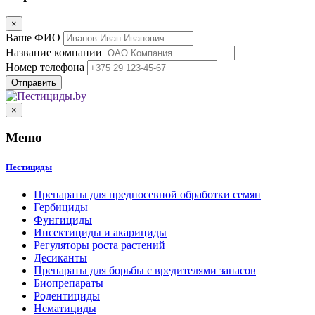
×
Ваше ФИО
Название компании
Номер телефона
×
Меню
Пестициды
Препараты для предпосевной обработки семян
Гербициды
Фунгициды
Инсектициды и акарициды
Регуляторы роста растений
Десиканты
Препараты для борьбы с вредителями запасов
Биопрепараты
Родентициды
Нематициды