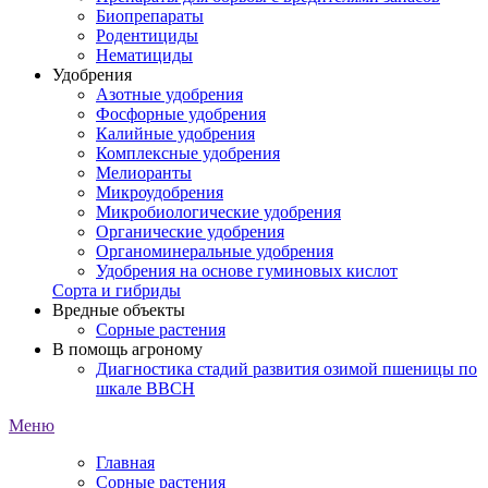
Биопрепараты
Родентициды
Нематициды
Удобрения
Азотные удобрения
Фосфорные удобрения
Калийные удобрения
Комплексные удобрения
Мелиоранты
Микроудобрения
Микробиологические удобрения
Органические удобрения
Органоминеральные удобрения
Удобрения на основе гуминовых кислот
Сорта и гибриды
Вредные объекты
Сорные растения
В помощь агроному
Диагностика стадий развития озимой пшеницы по
шкале ВВСН
Меню
Главная
Сорные растения