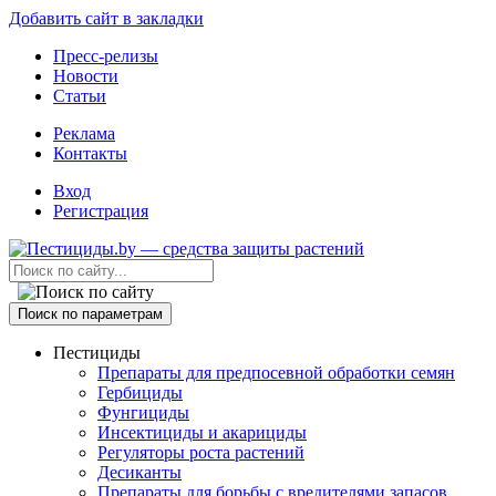
Добавить сайт в закладки
Пресс-релизы
Новости
Статьи
Реклама
Контакты
Вход
Регистрация
Поиск по параметрам
Пестициды
Препараты для предпосевной обработки семян
Гербициды
Фунгициды
Инсектициды и акарициды
Регуляторы роста растений
Десиканты
Препараты для борьбы с вредителями запасов