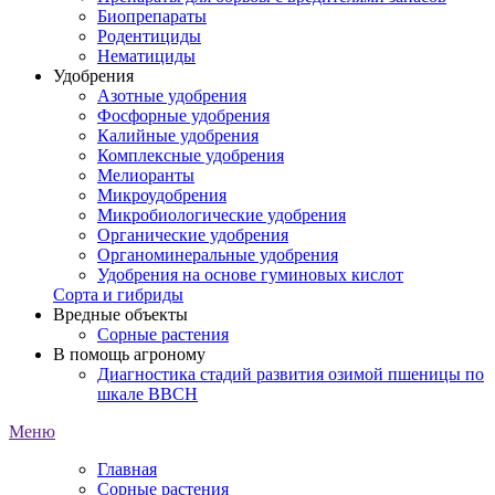
Биопрепараты
Родентициды
Нематициды
Удобрения
Азотные удобрения
Фосфорные удобрения
Калийные удобрения
Комплексные удобрения
Мелиоранты
Микроудобрения
Микробиологические удобрения
Органические удобрения
Органоминеральные удобрения
Удобрения на основе гуминовых кислот
Сорта и гибриды
Вредные объекты
Сорные растения
В помощь агроному
Диагностика стадий развития озимой пшеницы по
шкале ВВСН
Меню
Главная
Сорные растения