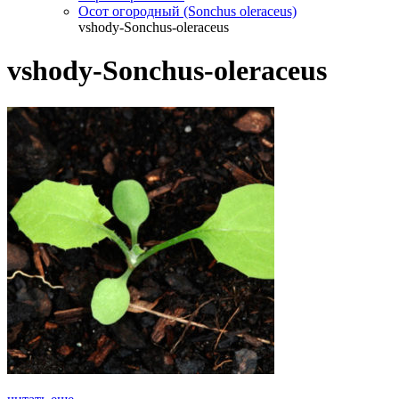
Осот огородный (Sonchus oleraceus)
vshody-Sonchus-oleraceus
vshody-Sonchus-oleraceus