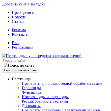
Добавить сайт в закладки
Пресс-релизы
Новости
Статьи
Реклама
Контакты
Вход
Регистрация
Поиск по параметрам
Пестициды
Препараты для предпосевной обработки семян
Гербициды
Фунгициды
Инсектициды и акарициды
Регуляторы роста растений
Десиканты
Препараты для борьбы с вредителями запасов