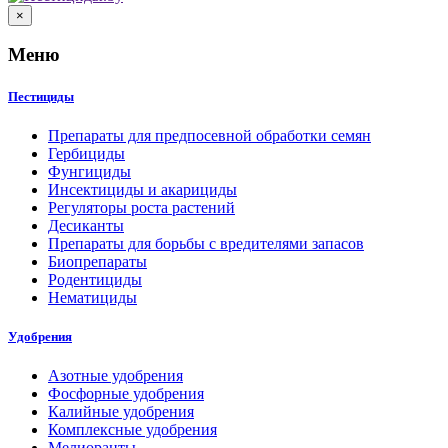
×
Меню
Пестициды
Препараты для предпосевной обработки семян
Гербициды
Фунгициды
Инсектициды и акарициды
Регуляторы роста растений
Десиканты
Препараты для борьбы с вредителями запасов
Биопрепараты
Родентициды
Нематициды
Удобрения
Азотные удобрения
Фосфорные удобрения
Калийные удобрения
Комплексные удобрения
Мелиоранты