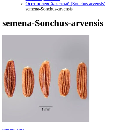
Осот полевой/желтый (Sonchus arvensis)
semena-Sonchus-arvensis
semena-Sonchus-arvensis