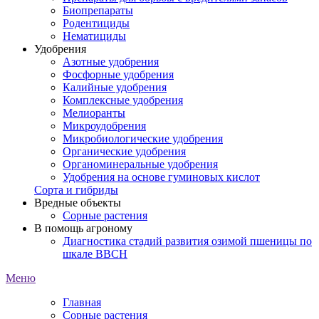
Биопрепараты
Родентициды
Нематициды
Удобрения
Азотные удобрения
Фосфорные удобрения
Калийные удобрения
Комплексные удобрения
Мелиоранты
Микроудобрения
Микробиологические удобрения
Органические удобрения
Органоминеральные удобрения
Удобрения на основе гуминовых кислот
Сорта и гибриды
Вредные объекты
Сорные растения
В помощь агроному
Диагностика стадий развития озимой пшеницы по
шкале ВВСН
Меню
Главная
Сорные растения