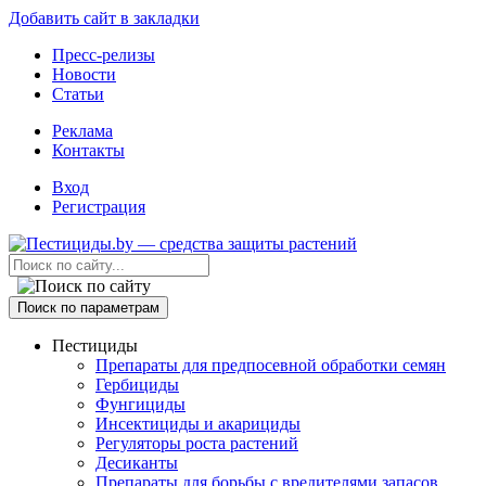
Добавить сайт в закладки
Пресс-релизы
Новости
Статьи
Реклама
Контакты
Вход
Регистрация
Поиск по параметрам
Пестициды
Препараты для предпосевной обработки семян
Гербициды
Фунгициды
Инсектициды и акарициды
Регуляторы роста растений
Десиканты
Препараты для борьбы с вредителями запасов