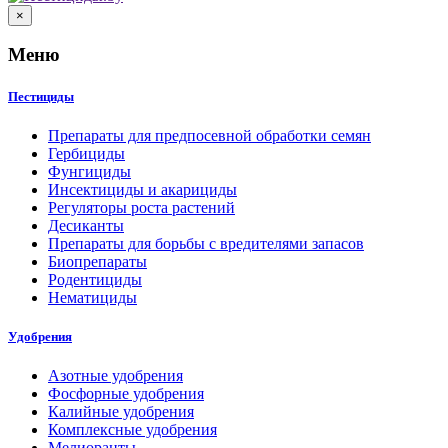
×
Меню
Пестициды
Препараты для предпосевной обработки семян
Гербициды
Фунгициды
Инсектициды и акарициды
Регуляторы роста растений
Десиканты
Препараты для борьбы с вредителями запасов
Биопрепараты
Родентициды
Нематициды
Удобрения
Азотные удобрения
Фосфорные удобрения
Калийные удобрения
Комплексные удобрения
Мелиоранты