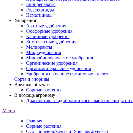
Биопрепараты
Родентициды
Нематициды
Удобрения
Азотные удобрения
Фосфорные удобрения
Калийные удобрения
Комплексные удобрения
Мелиоранты
Микроудобрения
Микробиологические удобрения
Органические удобрения
Органоминеральные удобрения
Удобрения на основе гуминовых кислот
Сорта и гибриды
Вредные объекты
Сорные растения
В помощь агроному
Диагностика стадий развития озимой пшеницы по
Меню
Главная
Сорные растения
Осот полевой/желтый (Sonchus arvensis)