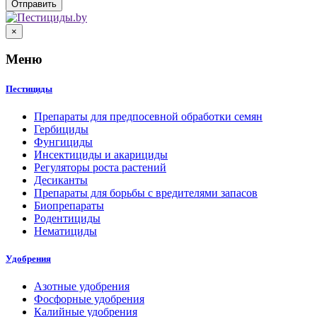
×
Меню
Пестициды
Препараты для предпосевной обработки семян
Гербициды
Фунгициды
Инсектициды и акарициды
Регуляторы роста растений
Десиканты
Препараты для борьбы с вредителями запасов
Биопрепараты
Родентициды
Нематициды
Удобрения
Азотные удобрения
Фосфорные удобрения
Калийные удобрения