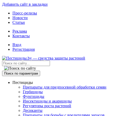
Добавить сайт в закладки
Пресс-релизы
Новости
Статьи
Реклама
Контакты
Вход
Регистрация
Поиск по параметрам
Пестициды
Препараты для предпосевной обработки семян
Гербициды
Фунгициды
Инсектициды и акарициды
Регуляторы роста растений
Десиканты
Препараты для борьбы с вредителями запасов