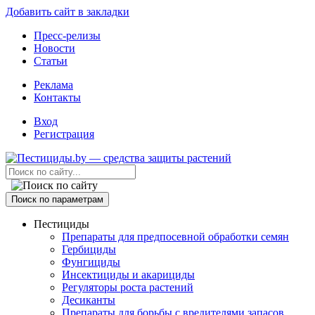
Добавить сайт в закладки
Пресс-релизы
Новости
Статьи
Реклама
Контакты
Вход
Регистрация
Поиск по параметрам
Пестициды
Препараты для предпосевной обработки семян
Гербициды
Фунгициды
Инсектициды и акарициды
Регуляторы роста растений
Десиканты
Препараты для борьбы с вредителями запасов