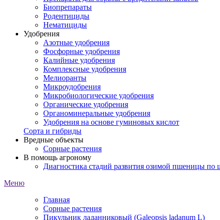
Биопрепараты
Родентициды
Нематициды
Удобрения
Азотные удобрения
Фосфорные удобрения
Калийные удобрения
Комплексные удобрения
Мелиоранты
Микроудобрения
Микробиологические удобрения
Органические удобрения
Органоминеральные удобрения
Удобрения на основе гуминовых кислот
Сорта и гибриды
Вредные объекты
Сорные растения
В помощь агроному
Диагностика стадий развития озимой пшеницы по
Меню
Главная
Сорные растения
Пикульник ладанниковый (Galeopsis ladanum L)