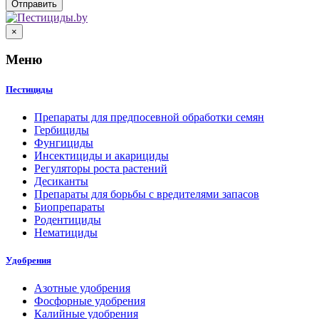
×
Меню
Пестициды
Препараты для предпосевной обработки семян
Гербициды
Фунгициды
Инсектициды и акарициды
Регуляторы роста растений
Десиканты
Препараты для борьбы с вредителями запасов
Биопрепараты
Родентициды
Нематициды
Удобрения
Азотные удобрения
Фосфорные удобрения
Калийные удобрения