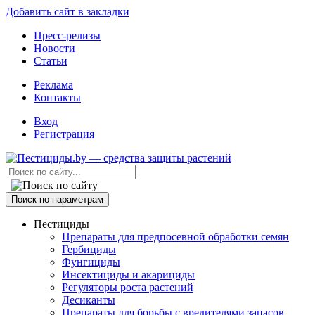
Добавить сайт в закладки
Пресс-релизы
Новости
Статьи
Реклама
Контакты
Вход
Регистрация
Поиск по параметрам
Пестициды
Препараты для предпосевной обработки семян
Гербициды
Фунгициды
Инсектициды и акарициды
Регуляторы роста растений
Десиканты
Препараты для борьбы с вредителями запасов