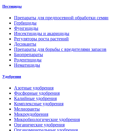
Пестициды
Препараты для предпосевной обработки семян
Гербициды
Фунгициды
Инсектициды и акарициды
Регуляторы роста растений
Десиканты
Препараты для борьбы с вредителями запасов
Биопрепараты
Родентициды
Нематициды
Удобрения
Азотные удобрения
Фосфорные удобрения
Калийные удобрения
Комплексные удобрения
Мелиоранты
Микроудобрения
Микробиологические удобрения
Органические удобрения
Органоминеральные удобрения