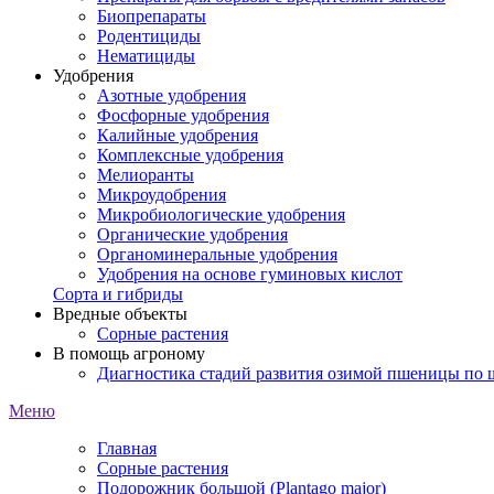
Биопрепараты
Родентициды
Нематициды
Удобрения
Азотные удобрения
Фосфорные удобрения
Калийные удобрения
Комплексные удобрения
Мелиоранты
Микроудобрения
Микробиологические удобрения
Органические удобрения
Органоминеральные удобрения
Удобрения на основе гуминовых кислот
Сорта и гибриды
Вредные объекты
Сорные растения
В помощь агроному
Диагностика стадий развития озимой пшеницы по
Меню
Главная
Сорные растения
Подорожник большой (Plantago major)