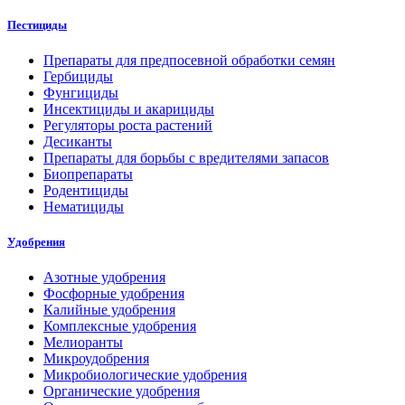
Пестициды
Препараты для предпосевной обработки семян
Гербициды
Фунгициды
Инсектициды и акарициды
Регуляторы роста растений
Десиканты
Препараты для борьбы с вредителями запасов
Биопрепараты
Родентициды
Нематициды
Удобрения
Азотные удобрения
Фосфорные удобрения
Калийные удобрения
Комплексные удобрения
Мелиоранты
Микроудобрения
Микробиологические удобрения
Органические удобрения