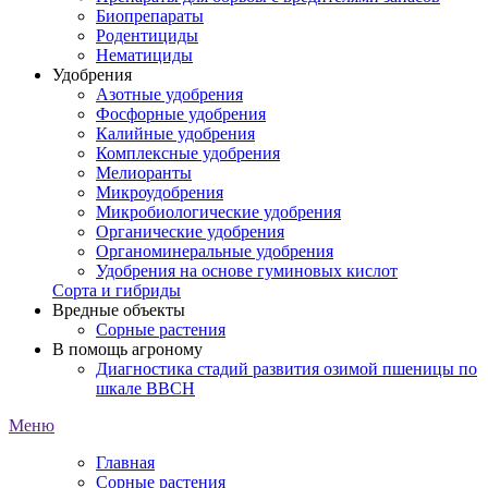
Биопрепараты
Родентициды
Нематициды
Удобрения
Азотные удобрения
Фосфорные удобрения
Калийные удобрения
Комплексные удобрения
Мелиоранты
Микроудобрения
Микробиологические удобрения
Органические удобрения
Органоминеральные удобрения
Удобрения на основе гуминовых кислот
Сорта и гибриды
Вредные объекты
Сорные растения
В помощь агроному
Диагностика стадий развития озимой пшеницы по
шкале ВВСН
Меню
Главная
Сорные растения