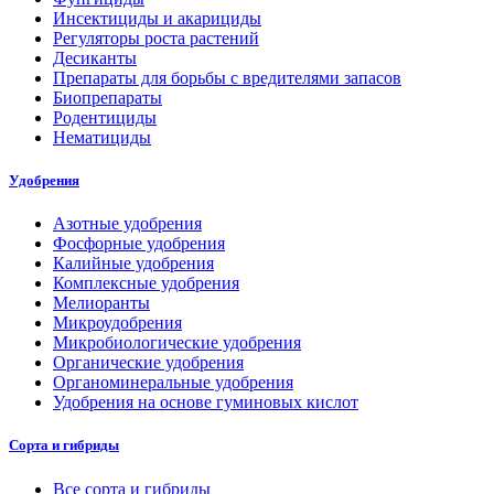
Инсектициды и акарициды
Регуляторы роста растений
Десиканты
Препараты для борьбы с вредителями запасов
Биопрепараты
Родентициды
Нематициды
Удобрения
Азотные удобрения
Фосфорные удобрения
Калийные удобрения
Комплексные удобрения
Мелиоранты
Микроудобрения
Микробиологические удобрения
Органические удобрения
Органоминеральные удобрения
Удобрения на основе гуминовых кислот
Сорта и гибриды
Все сорта и гибриды