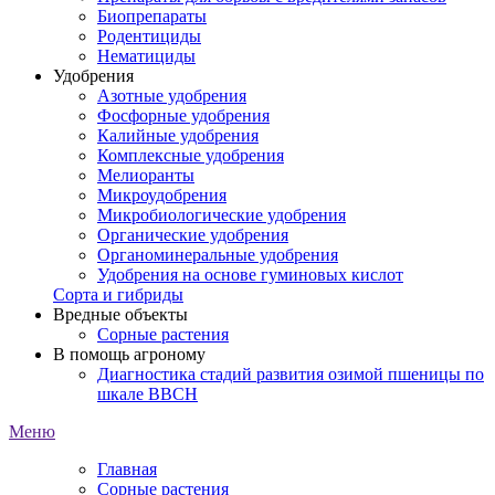
Биопрепараты
Родентициды
Нематициды
Удобрения
Азотные удобрения
Фосфорные удобрения
Калийные удобрения
Комплексные удобрения
Мелиоранты
Микроудобрения
Микробиологические удобрения
Органические удобрения
Органоминеральные удобрения
Удобрения на основе гуминовых кислот
Сорта и гибриды
Вредные объекты
Сорные растения
В помощь агроному
Диагностика стадий развития озимой пшеницы по
шкале ВВСН
Меню
Главная
Сорные растения