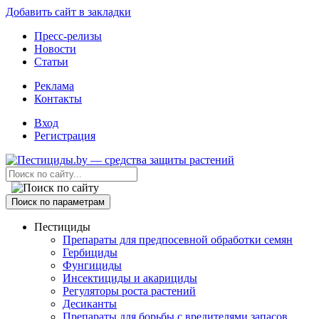
Добавить сайт в закладки
Пресс-релизы
Новости
Статьи
Реклама
Контакты
Вход
Регистрация
Поиск по параметрам
Пестициды
Препараты для предпосевной обработки семян
Гербициды
Фунгициды
Инсектициды и акарициды
Регуляторы роста растений
Десиканты
Препараты для борьбы с вредителями запасов