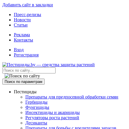
Добавить сайт в закладки
Пресс-релизы
Новости
Статьи
Реклама
Контакты
Вход
Регистрация
Поиск по параметрам
Пестициды
Препараты для предпосевной обработки семян
Гербициды
Фунгициды
Инсектициды и акарициды
Регуляторы роста растений
Десиканты
Препараты для борьбы с вредителями запасов