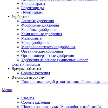
Биопрепараты
Родентициды
Нематициды
Удобрения
Азотные удобрения
Фосфорные удобрения
Калийные удобрения
Комплексные удобрения
Мелиоранты
Микроудобрения
Микробиологические удобрения
Органические удобрения
Органоминеральные удобрения
Удобрения на основе гуминовых кислот
Сорта и гибриды
Вредные объекты
Сорные растения
В помощь агроному
Диагностика стадий развития озимой пшеницы по
Меню
Главная
Сорные растения
Щирица запрокинутая (Amaranthus retroflexus L)