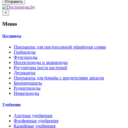
×
Меню
Пестициды
Препараты для предпосевной обработки семян
Гербициды
Фунгициды
Инсектициды и акарициды
Регуляторы роста растений
Десиканты
Препараты для борьбы с вредителями запасов
Биопрепараты
Родентициды
Нематициды
Удобрения
Азотные удобрения
Фосфорные удобрения
Калийные удобрения