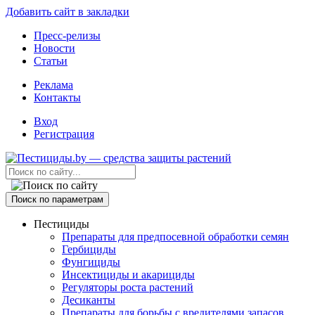
Добавить сайт в закладки
Пресс-релизы
Новости
Статьи
Реклама
Контакты
Вход
Регистрация
Поиск по параметрам
Пестициды
Препараты для предпосевной обработки семян
Гербициды
Фунгициды
Инсектициды и акарициды
Регуляторы роста растений
Десиканты
Препараты для борьбы с вредителями запасов