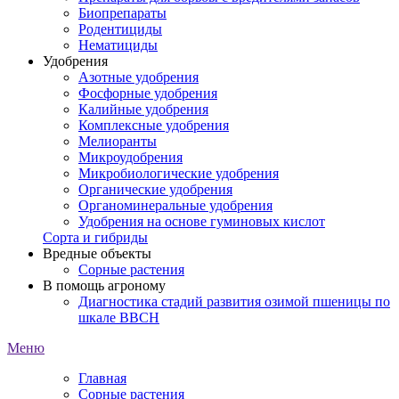
Биопрепараты
Родентициды
Нематициды
Удобрения
Азотные удобрения
Фосфорные удобрения
Калийные удобрения
Комплексные удобрения
Мелиоранты
Микроудобрения
Микробиологические удобрения
Органические удобрения
Органоминеральные удобрения
Удобрения на основе гуминовых кислот
Сорта и гибриды
Вредные объекты
Сорные растения
В помощь агроному
Диагностика стадий развития озимой пшеницы по
шкале ВВСН
Меню
Главная
Сорные растения