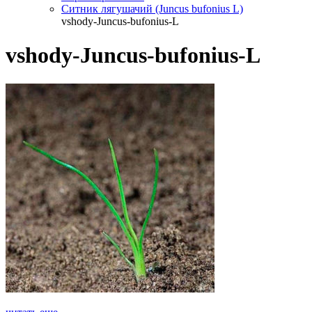
Ситник лягушачий (Juncus bufonius L)
vshody-Juncus-bufonius-L
vshody-Juncus-bufonius-L