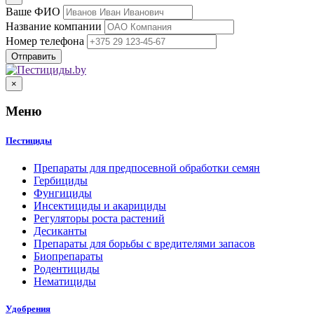
Ваше ФИО
Название компании
Номер телефона
×
Меню
Пестициды
Препараты для предпосевной обработки семян
Гербициды
Фунгициды
Инсектициды и акарициды
Регуляторы роста растений
Десиканты
Препараты для борьбы с вредителями запасов
Биопрепараты
Родентициды
Нематициды
Удобрения