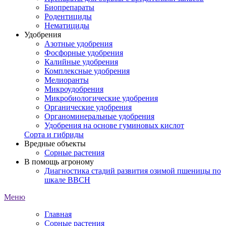
Биопрепараты
Родентициды
Нематициды
Удобрения
Азотные удобрения
Фосфорные удобрения
Калийные удобрения
Комплексные удобрения
Мелиоранты
Микроудобрения
Микробиологические удобрения
Органические удобрения
Органоминеральные удобрения
Удобрения на основе гуминовых кислот
Сорта и гибриды
Вредные объекты
Сорные растения
В помощь агроному
Диагностика стадий развития озимой пшеницы по
шкале ВВСН
Меню
Главная
Сорные растения