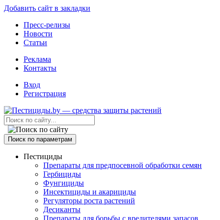
Добавить сайт в закладки
Пресс-релизы
Новости
Статьи
Реклама
Контакты
Вход
Регистрация
Поиск по параметрам
Пестициды
Препараты для предпосевной обработки семян
Гербициды
Фунгициды
Инсектициды и акарициды
Регуляторы роста растений
Десиканты
Препараты для борьбы с вредителями запасов