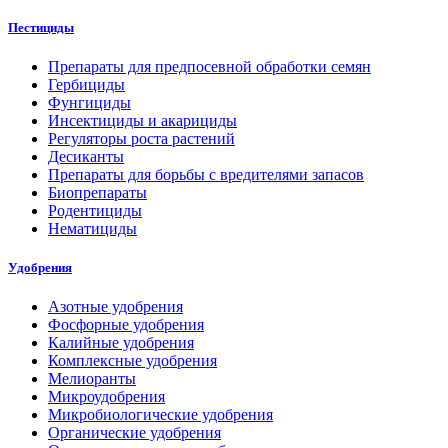
Пестициды
Препараты для предпосевной обработки семян
Гербициды
Фунгициды
Инсектициды и акарициды
Регуляторы роста растений
Десиканты
Препараты для борьбы с вредителями запасов
Биопрепараты
Родентициды
Нематициды
Удобрения
Азотные удобрения
Фосфорные удобрения
Калийные удобрения
Комплексные удобрения
Мелиоранты
Микроудобрения
Микробиологические удобрения
Органические удобрения