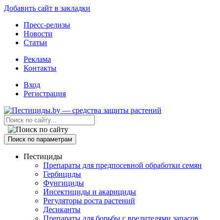
Добавить сайт в закладки
Пресс-релизы
Новости
Статьи
Реклама
Контакты
Вход
Регистрация
Поиск по параметрам
Пестициды
Препараты для предпосевной обработки семян
Гербициды
Фунгициды
Инсектициды и акарициды
Регуляторы роста растений
Десиканты
Препараты для борьбы с вредителями запасов