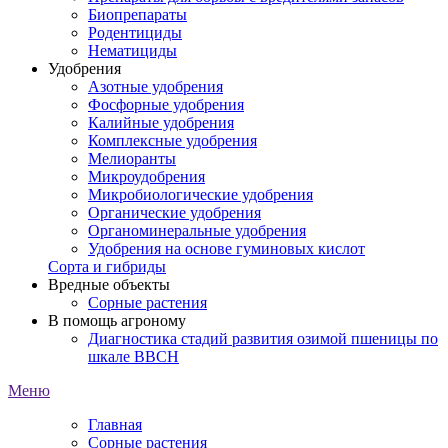
Биопрепараты
Родентициды
Нематициды
Удобрения
Азотные удобрения
Фосфорные удобрения
Калийные удобрения
Комплексные удобрения
Мелиоранты
Микроудобрения
Микробиологические удобрения
Органические удобрения
Органоминеральные удобрения
Удобрения на основе гуминовых кислот
Сорта и гибриды
Вредные объекты
Сорные растения
В помощь агроному
Диагностика стадий развития озимой пшеницы по
шкале ВВСН
Меню
Главная
Сорные растения