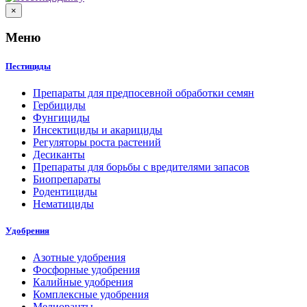
×
Меню
Пестициды
Препараты для предпосевной обработки семян
Гербициды
Фунгициды
Инсектициды и акарициды
Регуляторы роста растений
Десиканты
Препараты для борьбы с вредителями запасов
Биопрепараты
Родентициды
Нематициды
Удобрения
Азотные удобрения
Фосфорные удобрения
Калийные удобрения
Комплексные удобрения
Мелиоранты