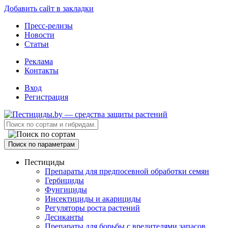
Добавить сайт в закладки
Пресс-релизы
Новости
Статьи
Реклама
Контакты
Вход
Регистрация
Поиск по параметрам
Пестициды
Препараты для предпосевной обработки семян
Гербициды
Фунгициды
Инсектициды и акарициды
Регуляторы роста растений
Десиканты
Препараты для борьбы с вредителями запасов