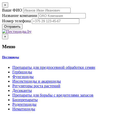
×
Ваше ФИО
Название компании
Номер телефона
×
Меню
Пестициды
Препараты для предпосевной обработки семян
Гербициды
Фунгициды
Инсектициды и акарициды
Регуляторы роста растений
Десиканты
Препараты для борьбы с вредителями запасов
Биопрепараты
Родентициды
Нематициды