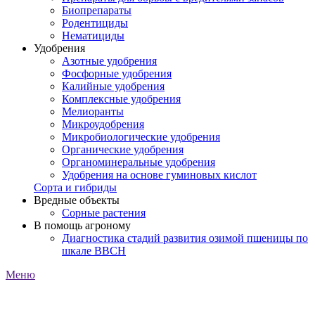
Биопрепараты
Родентициды
Нематициды
Удобрения
Азотные удобрения
Фосфорные удобрения
Калийные удобрения
Комплексные удобрения
Мелиоранты
Микроудобрения
Микробиологические удобрения
Органические удобрения
Органоминеральные удобрения
Удобрения на основе гуминовых кислот
Сорта и гибриды
Вредные объекты
Сорные растения
В помощь агроному
Диагностика стадий развития озимой пшеницы по
шкале ВВСН
Меню