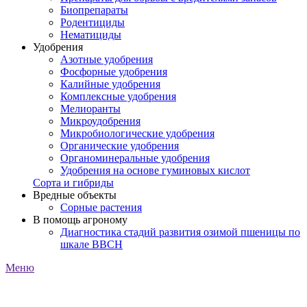
Биопрепараты
Родентициды
Нематициды
Удобрения
Азотные удобрения
Фосфорные удобрения
Калийные удобрения
Комплексные удобрения
Мелиоранты
Микроудобрения
Микробиологические удобрения
Органические удобрения
Органоминеральные удобрения
Удобрения на основе гуминовых кислот
Сорта и гибриды
Вредные объекты
Сорные растения
В помощь агроному
Диагностика стадий развития озимой пшеницы по
шкале ВВСН
Меню