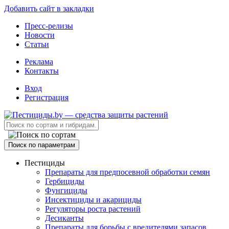
Добавить сайт в закладки
Пресс-релизы
Новости
Статьи
Реклама
Контакты
Вход
Регистрация
Поиск по параметрам
Пестициды
Препараты для предпосевной обработки семян
Гербициды
Фунгициды
Инсектициды и акарициды
Регуляторы роста растений
Десиканты
Препараты для борьбы с вредителями запасов