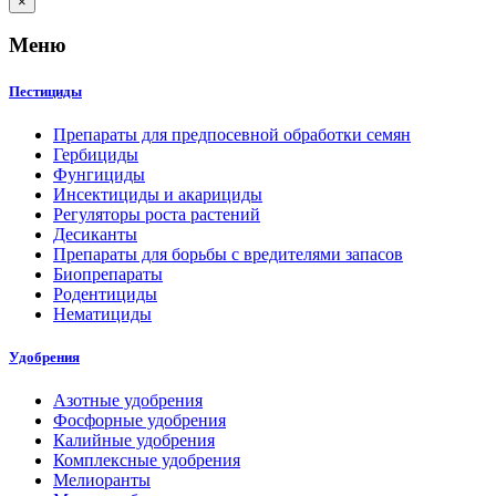
×
Меню
Пестициды
Препараты для предпосевной обработки семян
Гербициды
Фунгициды
Инсектициды и акарициды
Регуляторы роста растений
Десиканты
Препараты для борьбы с вредителями запасов
Биопрепараты
Родентициды
Нематициды
Удобрения
Азотные удобрения
Фосфорные удобрения
Калийные удобрения
Комплексные удобрения
Мелиоранты